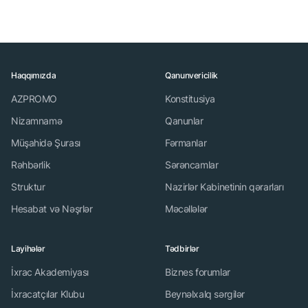
Haqqımızda
Qanunvericilik
AZPROMO
Konstitusiya
Nizamnamə
Qanunlar
Müşahidə Şurası
Fərmanlar
Rəhbərlik
Sərəncamlar
Struktur
Nazirlər Kabinetinin qərarları
Hesabat və Nəşrlər
Məcəllələr
Layihələr
Tədbirlər
İxrac Akademiyası
Biznes forumlar
İxracatçılar Klubu
Beynəlxalq sərgilər