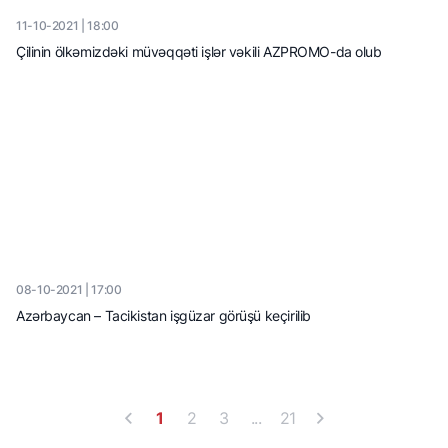
11-10-2021 | 18:00
Çilinin ölkəmizdəki müvəqqəti işlər vəkili AZPROMO-da olub
08-10-2021 | 17:00
Azərbaycan – Tacikistan işgüzar görüşü keçirilib
1
2
3
...
21