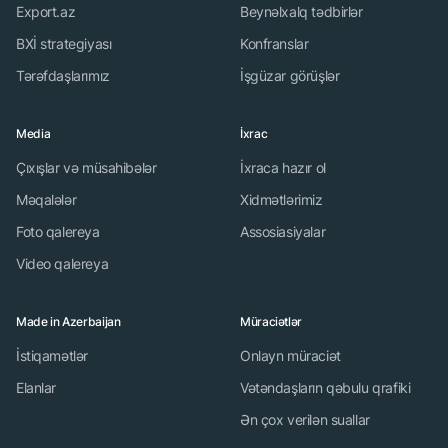
Export.az
Beynəlxalq tədbirlər
BXİ strategiyası
Konfranslar
Tərəfdaşlarımız
İşgüzar görüşlər
Media
İxrac
Çıxışlar və müsahibələr
İxraca hazır ol
Məqalələr
Xidmətlərimiz
Foto qalereya
Assosiasiyalar
Video qalereya
Made in Azerbaijan
Müraciətlər
İstiqamətlər
Onlayn müraciət
Elanlar
Vətəndaşların qəbulu qrafiki
Ən çox verilən suallar