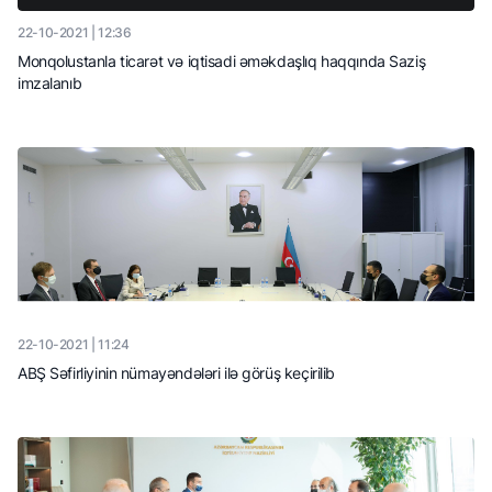
22-10-2021 | 12:36
Monqolustanla ticarət və iqtisadi əməkdaşlıq haqqında Saziş
imzalanıb
22-10-2021 | 11:24
ABŞ Səfirliyinin nümayəndələri ilə görüş keçirilib