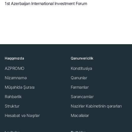
1st Azerbaijan International Investment Forum
Haqqımızda
Qanunvericilik
AZPROMO
Konstitusiya
Nizamnamə
Qanunlar
Müşahidə Şurası
Fərmanlar
Rəhbərlik
Sərəncamlar
Struktur
Nazirlər Kabinetinin qərarları
Hesabat və Nəşrlər
Məcəllələr