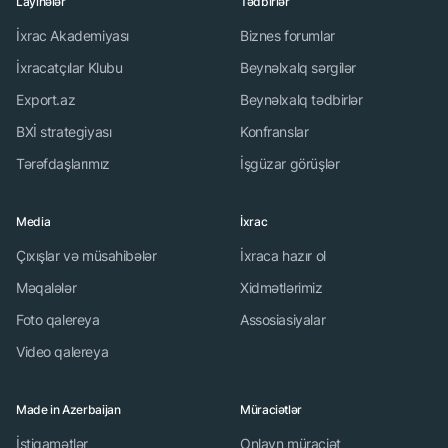
Layihələr
Tədbirlər
İxrac Akademiyası
Biznes forumlar
İxracatçılar Klubu
Beynəlxalq sərgilər
Export.az
Beynəlxalq tədbirlər
BXİ strategiyası
Konfranslar
Tərəfdaşlarımız
İşgüzar görüşlər
Media
İxrac
Çıxışlar və müsahibələr
İxraca hazır ol
Məqalələr
Xidmətlərimiz
Foto qalereya
Assosiasiyalar
Video qalereya
Made in Azerbaijan
Müraciətlər
İstiqamətlər
Onlayn müraciət