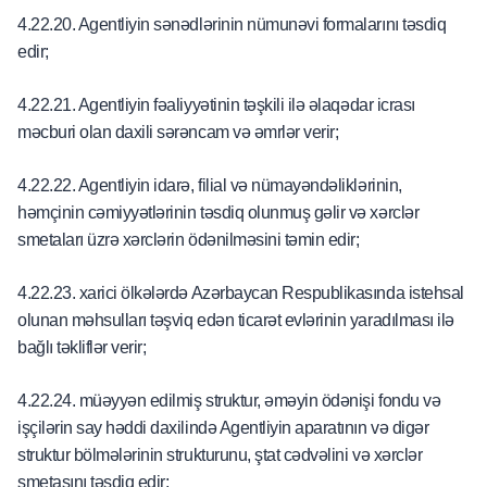
4.22.20. Agentliyin sənədlərinin nümunəvi formalarını təsdiq
edir;
4.22.21. Agentliyin fəaliyyətinin təşkili ilə əlaqədar icrası
məcburi olan daxili sərəncam və əmrlər verir;
4.22.22. Agentliyin idarə, filial və nümayəndəliklərinin,
həmçinin cəmiyyətlərinin təsdiq olunmuş gəlir və xərclər
smetaları üzrə xərclərin ödənilməsini təmin edir;
4.22.23. xarici ölkələrdə Azərbaycan Respublikasında istehsal
olunan məhsulları təşviq edən ticarət evlərinin yaradılması ilə
bağlı təkliflər verir;
4.22.24. müəyyən edilmiş struktur, əməyin ödənişi fondu və
işçilərin say həddi daxilində Agentliyin aparatının və digər
struktur bölmələrinin strukturunu, ştat cədvəlini və xərclər
smetasını təsdiq edir;