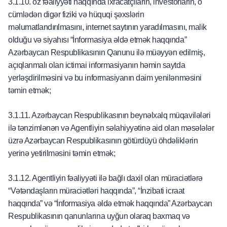
3.1.10. öz fəaliyyəti haqqında ixracatçıların, investorların, o
cümlədən digər fiziki və hüquqi şəxslərin
məlumatlandırılmasını, internet saytının yaradılmasını, malik
olduğu və siyahısı “İnformasiya əldə etmək haqqında”
Azərbaycan Respublikasının Qanunu ilə müəyyən edilmiş,
açıqlanmalı olan ictimai informasiyanın həmin saytda
yerləşdirilməsini və bu informasiyanın daim yenilənməsini
təmin etmək;
3.1.11. Azərbaycan Respublikasının beynəlxalq müqavilələri
ilə tənzimlənən və Agentliyin səlahiyyətinə aid olan məsələlər
üzrə Azərbaycan Respublikasının götürdüyü öhdəliklərin
yerinə yetirilməsini təmin etmək;
3.1.12. Agentliyin fəaliyyəti ilə bağlı daxil olan müraciətlərə
“Vətəndaşların müraciətləri haqqında”, “İnzibati icraat
haqqında” və “İnformasiya əldə etmək haqqında” Azərbaycan
Respublikasının qanunlarına uyğun olaraq baxmaq və