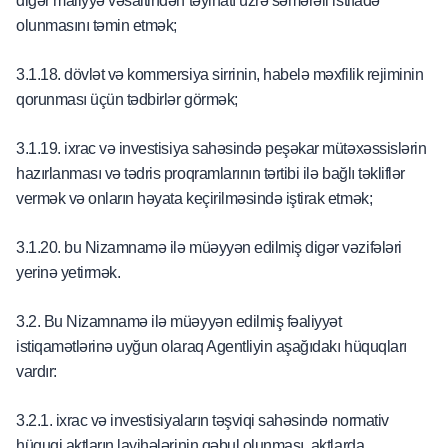
digər maliyyə vəsaitindən təyinatı üzrə səmərəli istifadə
olunmasını təmin etmək;
3.1.18. dövlət və kommersiya sirrinin, habelə məxfilik rejiminin
qorunması üçün tədbirlər görmək;
3.1.19. ixrac və investisiya sahəsində peşəkar mütəxəssislərin
hazırlanması və tədris proqramlarının tərtibi ilə bağlı təkliflər
vermək və onların həyata keçirilməsində iştirak etmək;
3.1.20. bu Nizamnamə ilə müəyyən edilmiş digər vəzifələri
yerinə yetirmək.
3.2. Bu Nizamnamə ilə müəyyən edilmiş fəaliyyət
istiqamətlərinə uyğun olaraq Agentliyin aşağıdakı hüquqları
vardır:
3.2.1. ixrac və investisiyaların təşviqi sahəsində normativ
hüquqi aktların layihələrinin qəbul olunması, aktlarda