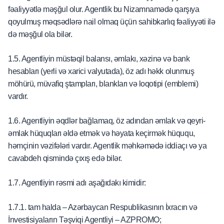
fəaliyyətlə məşğul olur. Agentlik bu Nizamnamədə qarşıya
qoyulmuş məqsədlərə nail olmaq üçün sahibkarlıq fəaliyyəti ilə
də məşğul ola bilər.
1.5. Agentliyin müstəqil balansı, əmlakı, xəzinə və bank
hesabları (yerli və xarici valyutada), öz adı həkk olunmuş
möhürü, müvafiq ştampları, blankları və loqotipi (emblemi)
vardır.
1.6. Agentliyin əqdlər bağlamaq, öz adından əmlak və qeyri-
əmlak hüquqları əldə etmək və həyata keçirmək hüququ,
həmçinin vəzifələri vardır. Agentlik məhkəmədə iddiaçı və ya
cavabdeh qismində çıxış edə bilər.
1.7. Agentliyin rəsmi adı aşağıdakı kimidir:
1.7.1. tam halda – Azərbaycan Respublikasının İxracın və
İnvestisiyaların Təşviqi Agentliyi – AZPROMO;