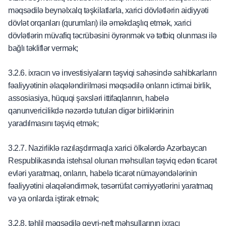
məqsədilə beynəlxalq təşkilatlarla, xarici dövlətlərin aidiyyəti
dövlət orqanları (qurumları) ilə əməkdaşlıq etmək, xarici
dövlətlərin müvafiq təcrübəsini öyrənmək və tətbiq olunması ilə
bağlı təkliflər vermək;
3.2.6. ixracın və investisiyaların təşviqi sahəsində sahibkarların
fəaliyyətinin əlaqələndirilməsi məqsədilə onların ictimai birlik,
assosiasiya, hüquqi şəxsləri ittifaqlarının, habelə
qanunvericilikdə nəzərdə tutulan digər birliklərinin
yaradılmasını təşviq etmək;
3.2.7. Nazirliklə razılaşdırmaqla xarici ölkələrdə Azərbaycan
Respublikasında istehsal olunan məhsulları təşviq edən ticarət
evləri yaratmaq, onların, habelə ticarət nümayəndələrinin
fəaliyyətini əlaqələndirmək, təsərrüfat cəmiyyətlərini yaratmaq
və ya onlarda iştirak etmək;
3.2.8. təhlil məqsədilə qeyri-neft məhsullarının ixracı