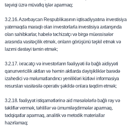
təşviqi üzrə müvafiq işlər aparmaq;
3.2.16. Azərbaycan Respublikasının iqtisadiyyatına investisiya
yatırmaqda maraqlı olan investorlarla investisiya axtarışında
olan sahibkarlar, habelə təchizatçı və birgə müəssisələr
arasında vasitəçilik etmək, onların görüşünü təşkil etmək və
lazımi dəstəyi təmin etmək;
3.2.17. ixracatçı və investorların fəaliyyəti ilə bağlı aidiyyəti
qanunvericilik aktları və həmin aktlarda dəyişikliklər barədə
izahedici və məlumatlandırıcı yenilikləri kütləvi informasiya
resursları vasitəsilə operativ şəkildə onlara təqdim etmək;
3.2.18. fəaliyyət istiqamətlərinə aid məsələlərlə bağlı rəy və
təkliflər vermək, təhlillər və ümumiləşdirmələr aparmaq,
tədqiqatlar aparmaq, analitik və metodik materiallar
hazırlamaq;