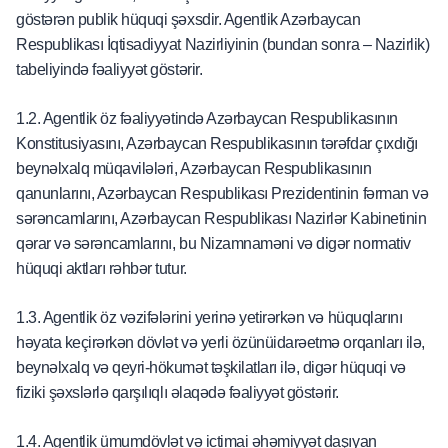
göstərən publik hüquqi şəxsdir. Agentlik Azərbaycan
Respublikası İqtisadiyyat Nazirliyinin (bundan sonra – Nazirlik)
tabeliyində fəaliyyət göstərir.
1.2. Agentlik öz fəaliyyətində Azərbaycan Respublikasının
Konstitusiyasını, Azərbaycan Respublikasının tərəfdar çıxdığı
beynəlxalq müqavilələri, Azərbaycan Respublikasının
qanunlarını, Azərbaycan Respublikası Prezidentinin fərman və
sərəncamlarını, Azərbaycan Respublikası Nazirlər Kabinetinin
qərar və sərəncamlarını, bu Nizamnaməni və digər normativ
hüquqi aktları rəhbər tutur.
1.3. Agentlik öz vəzifələrini yerinə yetirərkən və hüquqlarını
həyata keçirərkən dövlət və yerli özünüidarəetmə orqanları ilə,
beynəlxalq və qeyri-hökumət təşkilatları ilə, digər hüquqi və
fiziki şəxslərlə qarşılıqlı əlaqədə fəaliyyət göstərir.
1.4. Agentlik ümumdövlət və ictimai əhəmiyyət daşıyan