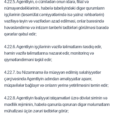
4.22.5. Agentliyin, o cümlədən onun idarə, filial və
nümayəndəliklərinin, habelə tabeliyindəki digər qurumların
işçilərinin (təsərrüfat cəmiyyətlərində isə yalnız rəhbərlərin)
vəzifəyə təyin və vəzifədən azad edilməsi, onlar barəsində
həvəsləndirmə və intizam tənbehi tədbirləri görülməsi barədə
qərarlar qəbul edir;
4.22.6. Agentliyin işçilərinin vəzifə təlimatlarını təsdiq edir,
həmin vəzifə təlimatlarına nəzarət edir, monitorinq və
qiymətləndirməni təşkil edir;
4.22.7. bu Nizamnamə ilə müəyyən edilmiş səlahiyyətlər
çərçivəsində Agentliyin adından əməliyyatlar aparır,
müqavilələr bağlayır və onların yerinə yetirilməsini təmin edir;
4.22.8. Agentliyin fəaliyyət istiqamətləri üzrə dövlət sirrinin və
məxfilik rejiminin, habelə qanunla qorunan digər məlumatların
mühafizəsi üçün zəruri tədbirlər görür;