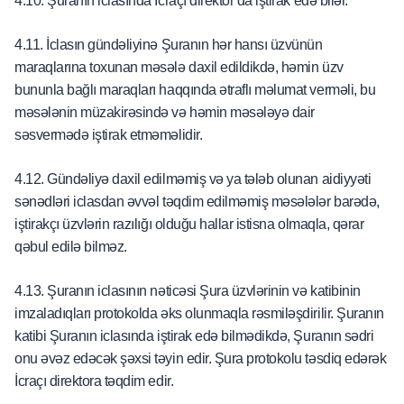
4.10. Şuranın iclasında İcraçı direktor da iştirak edə bilər.
4.11. İclasın gündəliyinə Şuranın hər hansı üzvünün
maraqlarına toxunan məsələ daxil edildikdə, həmin üzv
bununla bağlı maraqları haqqında ətraflı məlumat verməli, bu
məsələnin müzakirəsində və həmin məsələyə dair
səsvermədə iştirak etməməlidir.
4.12. Gündəliyə daxil edilməmiş və ya tələb olunan aidiyyəti
sənədləri iclasdan əvvəl təqdim edilməmiş məsələlər barədə,
iştirakçı üzvlərin razılığı olduğu hallar istisna olmaqla, qərar
qəbul edilə bilməz.
4.13. Şuranın iclasının nəticəsi Şura üzvlərinin və katibinin
imzaladıqları protokolda əks olunmaqla rəsmiləşdirilir. Şuranın
katibi Şuranın iclasında iştirak edə bilmədikdə, Şuranın sədri
onu əvəz edəcək şəxsi təyin edir. Şura protokolu təsdiq edərək
İcraçı direktora təqdim edir.