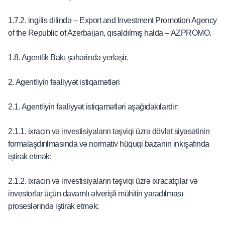
1.7.2. ingilis dilində – Export and Investment Promotion Agency
of the Republic of Azerbaijan, qısaldılmış halda – AZPROMO.
1.8. Agentlik Bakı şəhərində yerləşir.
2. Agentliyin fəaliyyət istiqamətləri
2.1. Agentliyin fəaliyyət istiqamətləri aşağıdakılardır:
2.1.1. ixracın və investisiyaların təşviqi üzrə dövlət siyasətinin
formalaşdırılmasında və normativ hüquqi bazanın inkişafında
iştirak etmək;
2.1.2. ixracın və investisiyaların təşviqi üzrə ixracatçılar və
investorlar üçün davamlı əlverişli mühitin yaradılması
proseslərində iştirak etmək;