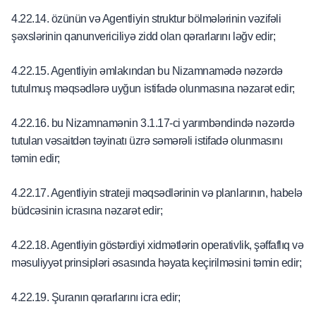
4.22.14. özünün və Agentliyin struktur bölmələrinin vəzifəli
şəxslərinin qanunvericiliyə zidd olan qərarlarını ləğv edir;
4.22.15. Agentliyin əmlakından bu Nizamnamədə nəzərdə
tutulmuş məqsədlərə uyğun istifadə olunmasına nəzarət edir;
4.22.16. bu Nizamnamənin 3.1.17-ci yarımbəndində nəzərdə
tutulan vəsaitdən təyinatı üzrə səmərəli istifadə olunmasını
təmin edir;
4.22.17. Agentliyin strateji məqsədlərinin və planlarının, habelə
büdcəsinin icrasına nəzarət edir;
4.22.18. Agentliyin göstərdiyi xidmətlərin operativlik, şəffaflıq və
məsuliyyət prinsipləri əsasında həyata keçirilməsini təmin edir;
4.22.19. Şuranın qərarlarını icra edir;