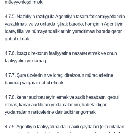
müəyyənləşdirmək;
4.7.5. Nazirliyin razılığı ilə Agentliyin təsərrüfat cəmiyyətlərinin
yaradılması və ya onlarda iştirak barədə, həmçinin Agentliyin
idarə, filial və nümayəndəliklərinin yaradılması barədə qərar
qəbul etmək;
4.7.6. İcraçı direktorun fəaliyyətinə nəzarət etmək və onun
fəaliyyətini yoxlamaq;
4.7.7. Şura üzvlərinin və İcraçı direktorun müraciətlərinə
baxmaq və qərar qəbul etmək;
4.7.8. kənar auditoru təyin etmək və audit hesabatını qəbul
etmək, kənar auditorun yoxlamalarının, habelə digər
yoxlamaların nəticələrinə dair tədbirlər görmək;
4.7.9. Agentliyin fəaliyyətinə dair daxili qaydaları (o cümlədən