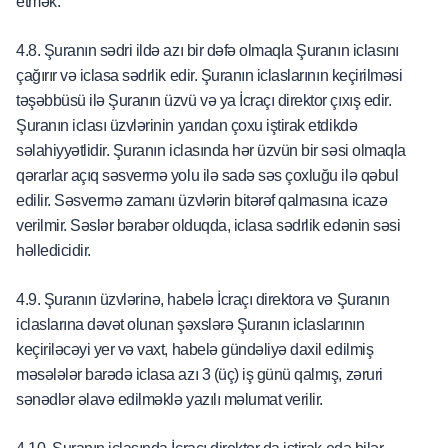
etmək.
4.8. Şuranın sədri ildə azı bir dəfə olmaqla Şuranın iclasını
çağırır və iclasa sədrlik edir. Şuranın iclaslarının keçirilməsi
təşəbbüsü ilə Şuranın üzvü və ya İcraçı direktor çıxış edir.
Şuranın iclası üzvlərinin yarıdan çoxu iştirak etdikdə
səlahiyyətlidir. Şuranın iclasında hər üzvün bir səsi olmaqla
qərarlar açıq səsvermə yolu ilə sadə səs çoxluğu ilə qəbul
edilir. Səsvermə zamanı üzvlərin bitərəf qalmasına icazə
verilmir. Səslər bərabər olduqda, iclasa sədrlik edənin səsi
həlledicidir.
4.9. Şuranın üzvlərinə, habelə İcraçı direktora və Şuranın
iclaslarına dəvət olunan şəxslərə Şuranın iclaslarının
keçiriləcəyi yer və vaxt, habelə gündəliyə daxil edilmiş
məsələlər barədə iclasa azı 3 (üç) iş günü qalmış, zəruri
sənədlər əlavə edilməklə yazılı məlumat verilir.