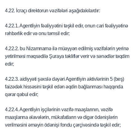
4.22. İcraçı direktorun vəzifələri aşağıdakılardır:
4.22.1. Agentliyin fəaliyyətini təşkil edir, onun cari fəaliyyətinə
rəhbərlik edir və onu təmsil edir;
4.22.2. bu Nizamnamə ilə müəyyən edilmiş vəzifələrin yerinə
yetirilməsi məqsədilə Şuraya təkliflər verir və sənədlər təqdim
edir;
4.22.3. aidiyyəti şəxslə dəyəri Agentliyin aktivlərinin 5 (beş)
faizədək hissəsini təşkil edən əqdin bağlanması haqqında
qərar qəbul edir;
4.22.4. Agentliyin işçilərinin vəzifə maaşlarının, vəzifə
maaşlarına əlavələrin, mükafatların və digər ödənişlərin
verilməsini əməyin ödənişi fondu çərçivəsində təşkil edir;