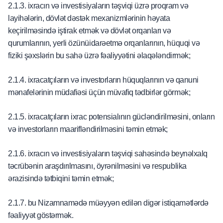
2.1.3. ixracın və investisiyaların təşviqi üzrə proqram və
layihələrin, dövlət dəstək mexanizmlərinin həyata
keçirilməsində iştirak etmək və dövlət orqanları və
qurumlarının, yerli özünüidarəetmə orqanlarının, hüquqi və
fiziki şəxslərin bu sahə üzrə fəaliyyətini əlaqələndirmək;
2.1.4. ixracatçıların və investorların hüquqlarının və qanuni
mənafelərinin müdafiəsi üçün müvafiq tədbirlər görmək;
2.1.5. ixracatçıların ixrac potensialının gücləndirilməsini, onların
və investorların maarifləndirilməsini təmin etmək;
2.1.6. ixracın və investisiyaların təşviqi sahəsində beynəlxalq
təcrübənin araşdırılmasını, öyrənilməsini və respublika
ərazisində tətbiqini təmin etmək;
2.1.7. bu Nizamnamədə müəyyən edilən digər istiqamətlərdə
fəaliyyət göstərmək.