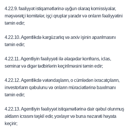
4.22.9. fəaliyyət istiqamətlərinə uyğun olaraq komissiyalar,
məşvərətçi komitələr, işçi qruplar yaradır və onların fəaliyyətini
təmin edir;
4.22.10. Agentlikdə kargüzarlıq və arxiv işinin aparılmasını
təmin edir;
4.22.11. Agentliyin fəaliyyəti ilə əlaqədar konfrans, iclas,
seminar və digər tədbirlərin keçirilməsini təmin edir;
4.22.12. Agentlikdə vətəndaşların, o cümlədən ixracatçıların,
investorların qəbulunu və onların müraciətlərinə baxılmanı
təmin edir;
4.22.13. Agentliyin fəaliyyət istiqamətlərinə dair qəbul olunmuş
aktların icrasını təşkil edir, yoxlayır və buna nəzarəti həyata
keçirir;