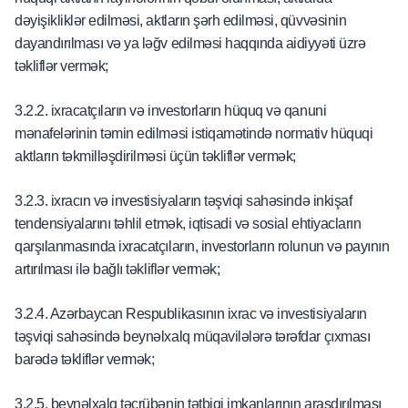
dəyişikliklər edilməsi, aktların şərh edilməsi, qüvvəsinin
dayandırılması və ya ləğv edilməsi haqqında aidiyyəti üzrə
təkliflər vermək;
3.2.2. ixracatçıların və investorların hüquq və qanuni
mənafelərinin təmin edilməsi istiqamətində normativ hüquqi
aktların təkmilləşdirilməsi üçün təkliflər vermək;
3.2.3. ixracın və investisiyaların təşviqi sahəsində inkişaf
tendensiyalarını təhlil etmək, iqtisadi və sosial ehtiyacların
qarşılanmasında ixracatçıların, investorların rolunun və payının
artırılması ilə bağlı təkliflər vermək;
3.2.4. Azərbaycan Respublikasının ixrac və investisiyaların
təşviqi sahəsində beynəlxalq müqavilələrə tərəfdar çıxması
barədə təkliflər vermək;
3.2.5. beynəlxalq təcrübənin tətbiqi imkanlarının araşdırılması