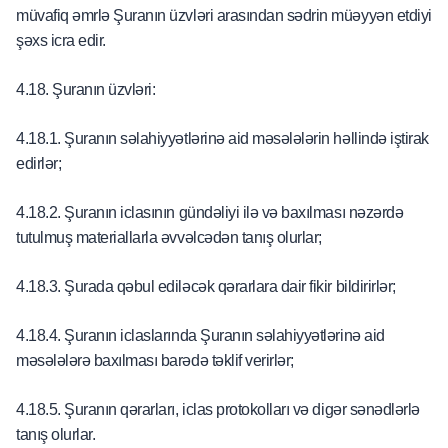
müvafiq əmrlə Şuranın üzvləri arasından sədrin müəyyən etdiyi
şəxs icra edir.
4.18. Şuranın üzvləri:
4.18.1. Şuranın səlahiyyətlərinə aid məsələlərin həllində iştirak
edirlər;
4.18.2. Şuranın iclasının gündəliyi ilə və baxılması nəzərdə
tutulmuş materiallarla əvvəlcədən tanış olurlar;
4.18.3. Şurada qəbul ediləcək qərarlara dair fikir bildirirlər;
4.18.4. Şuranın iclaslarında Şuranın səlahiyyətlərinə aid
məsələlərə baxılması barədə təklif verirlər;
4.18.5. Şuranın qərarları, iclas protokolları və digər sənədlərlə
tanış olurlar.