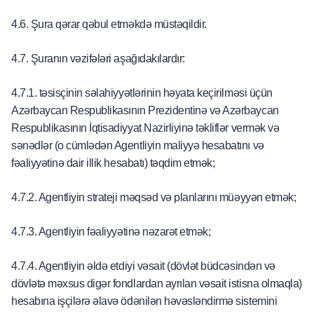
4.6. Şura qərar qəbul etməkdə müstəqildir.
4.7. Şuranın vəzifələri aşağıdakılardır:
4.7.1. təsisçinin səlahiyyətlərinin həyata keçirilməsi üçün
Azərbaycan Respublikasının Prezidentinə və Azərbaycan
Respublikasının İqtisadiyyat Nazirliyinə təkliflər vermək və
sənədlər (o cümlədən Agentliyin maliyyə hesabatını və
fəaliyyətinə dair illik hesabatı) təqdim etmək;
4.7.2. Agentliyin strateji məqsəd və planlarını müəyyən etmək;
4.7.3. Agentliyin fəaliyyətinə nəzarət etmək;
4.7.4. Agentliyin əldə etdiyi vəsait (dövlət büdcəsindən və
dövlətə məxsus digər fondlardan ayrılan vəsait istisna olmaqla)
hesabına işçilərə əlavə ödənilən həvəsləndirmə sistemini