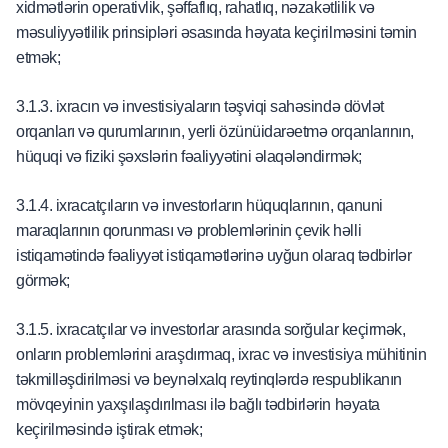
xidmətlərin operativlik, şəffaflıq, rahatlıq, nəzakətlilik və
məsuliyyətlilik prinsipləri əsasında həyata keçirilməsini təmin
etmək;
3.1.3. ixracın və investisiyaların təşviqi sahəsində dövlət
orqanları və qurumlarının, yerli özünüidarəetmə orqanlarının,
hüquqi və fiziki şəxslərin fəaliyyətini əlaqələndirmək;
3.1.4. ixracatçıların və investorların hüquqlarının, qanuni
maraqlarının qorunması və problemlərinin çevik həlli
istiqamətində fəaliyyət istiqamətlərinə uyğun olaraq tədbirlər
görmək;
3.1.5. ixracatçılar və investorlar arasında sorğular keçirmək,
onların problemlərini araşdırmaq, ixrac və investisiya mühitinin
təkmilləşdirilməsi və beynəlxalq reytinqlərdə respublikanın
mövqeyinin yaxşılaşdırılması ilə bağlı tədbirlərin həyata
keçirilməsində iştirak etmək;