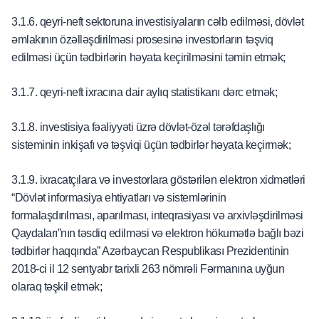
3.1.6. qeyri-neft sektoruna investisiyaların cəlb edilməsi, dövlət
əmlakının özəlləşdirilməsi prosesinə investorların təşviq
edilməsi üçün tədbirlərin həyata keçirilməsini təmin etmək;
3.1.7. qeyri-neft ixracına dair aylıq statistikanı dərc etmək;
3.1.8. investisiya fəaliyyəti üzrə dövlət-özəl tərəfdaşlığı
sisteminin inkişafı və təşviqi üçün tədbirlər həyata keçirmək;
3.1.9. ixracatçılara və investorlara göstərilən elektron xidmətləri
“Dövlət informasiya ehtiyatları və sistemlərinin
formalaşdırılması, aparılması, inteqrasiyası və arxivləşdirilməsi
Qaydaları”nın təsdiq edilməsi və elektron hökumətlə bağlı bəzi
tədbirlər haqqında” Azərbaycan Respublikası Prezidentinin
2018-ci il 12 sentyabr tarixli 263 nömrəli Fərmanına uyğun
olaraq təşkil etmək;