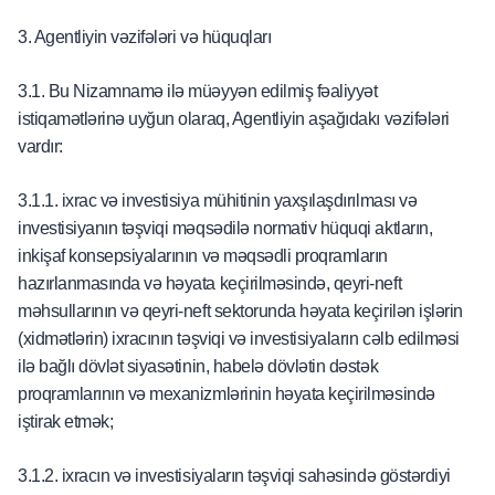
3. Agentliyin vəzifələri və hüquqları
3.1. Bu Nizamnamə ilə müəyyən edilmiş fəaliyyət
istiqamətlərinə uyğun olaraq, Agentliyin aşağıdakı vəzifələri
vardır:
3.1.1. ixrac və investisiya mühitinin yaxşılaşdırılması və
investisiyanın təşviqi məqsədilə normativ hüquqi aktların,
inkişaf konsepsiyalarının və məqsədli proqramların
hazırlanmasında və həyata keçirilməsində, qeyri-neft
məhsullarının və qeyri-neft sektorunda həyata keçirilən işlərin
(xidmətlərin) ixracının təşviqi və investisiyaların cəlb edilməsi
ilə bağlı dövlət siyasətinin, habelə dövlətin dəstək
proqramlarının və mexanizmlərinin həyata keçirilməsində
iştirak etmək;
3.1.2. ixracın və investisiyaların təşviqi sahəsində göstərdiyi