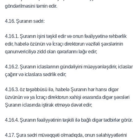
göndərilməsini təmin edir.
4.16. Şuranın sədri:
4.16.1. Şuranın işini təşkil edir və onun fəaliyyətinə rəhbərlik
edir, habelə özünün və İcraçı direktorun vəzifəli şəxslərinin
qanunvericiliyə zidd olan qərarlarını ləğv edir;
4.16.2. Şuranın iclaslarının gündəliyini müəyyənləşdirir, iclaslar
çağırır və iclaslara sədrlik edir;
4.16.3. öz təşəbbüsü ilə, habelə Şuranın hər hansı digər
üzvünün və ya İcraçı direktorun xahişi əsasında digər şəxsləri
Şuranın iclasında iştirak etməyə dəvət edir;
4.16.4. Şuranın fəaliyyətinin təşkili ilə bağlı digər tədbirlər görür.
4.17. Şura sədri müvəqqəti olmadıqda, onun səlahiyyətlərini