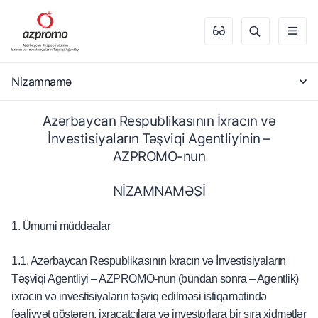
Nizamnamə
Azərbaycan Respublikasının İxracın və
İnvestisiyaların Təşviqi Agentliyinin –
AZPROMO-nun
NİZAMNAMƏSİ
1. Ümumi müddəalar
1.1. Azərbaycan Respublikasının İxracın və İnvestisiyaların
Təşviqi Agentliyi – AZPROMO-nun (bundan sonra – Agentlik)
ixracın və investisiyaların təşviq edilməsi istiqamətində
fəaliyyət göstərən, ixracatçılara və investorlara bir sıra xidmətlər