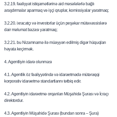
3.2.19. fəaliyyət istiqamətlərinə aid məsələlərlə bağlı
araşdırmalar aparmaq və işçi qruplar, komissiyalar yaratmaq;
3.2.20. ixracatçı və investorlar üçün peşəkar mütəxəssislərə
dair məlumat bazası yaratmaq;
3.2.21. bu Nizamnamə ilə müəyyən edilmiş digər hüquqları
həyata keçirmək.
4. Agentliyin idarə olunması
4.1. Agentlik öz fəaliyyətində və idarəetmədə mütərəqqi
korporativ idarəetmə standartlarını tətbiq edir.
4.2. Agentliyin idarəetmə orqanları Müşahidə Şurası və İcraçı
direktordur.
4.3. Agentliyin Müşahidə Şurası (bundan sonra – Şura)