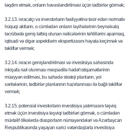
təqdim etmək, onların həvəsləndirilməsi üçün tədbirlər görmək;
3.2.13. ixracatçı və investorların fəaliyyətinə təsir edən normativ
hüquqi aktların, o cümlədən onların layihələrinin beynəlxalq
təcrübədə geniş tətbiq olunan nəticələrinin təhlillərini aparmaq,
iqtisadi və digər aspektlərin ekspertizasını həyata keçirmək və
təkliflər vermək;
3.2.14. ixracın genişləndirilməsi və investisiya sahəsində
inkişafa nail olunması məqsədilə hədəf istiqamətlərinin
müəyyən edilməsi, bu sahədə strateji planların, yol
xəritələrinin, tədbirlər planlarının hazırlanması ilə bağlı təkliflər
vermək;
3.2.15. potensial investorların investisiya yatırmasını təşviq
etmək üçün investisiya təşviqi tədbirləri görmək, o cümlədən
müxtəlif ölkələrdə diasporların nümayəndələri və Azərbaycan
Respublikasında yaşayan xarici vətəndaşlarla investisiya