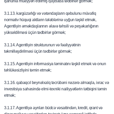
qanunla müəyyən edilmiş qaydada tədbirlər görmək;
3.1.13. kargüzarlığı və vətəndaşların qəbulunu müvafiq
normativ hüquqi aktların tələblərinə uyğun təşkil etmək,
Agentliyin əməkdaşlarının əlavə təhsili və peşəkarlığının
yüksəldilməsi üçün tədbirlər görmək;
3.1.14. Agentliyin strukturunun və fəaliyyətinin
təkmilləşdirilməsi üçün tədbirlər görmək;
3.1.15. Agentliyin informasiya təminatını təşkil etmək və onun
təhlükəsizliyini təmin etmək;
3.1.16. qabaqcıl beynəlxalq təcrübəni nəzərə almaqla, ixrac və
investisiya sahəsində elmi-texniki nailiyyətlərin tətbiqini təmin
etmək;
3.1.17. Agentliyə ayrılan büdcə vəsaitindən, kredit, qrant və