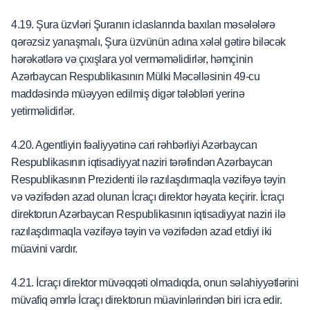
4.19. Şura üzvləri Şuranın iclaslarında baxılan məsələlərə
qərəzsiz yanaşmalı, Şura üzvünün adına xələl gətirə biləcək
hərəkətlərə və çıxışlara yol verməməlidirlər, həmçinin
Azərbaycan Respublikasının Mülki Məcəlləsinin 49-cu
maddəsində müəyyən edilmiş digər tələbləri yerinə
yetirməlidirlər.
4.20. Agentliyin fəaliyyətinə cari rəhbərliyi Azərbaycan
Respublikasının iqtisadiyyat naziri tərəfindən Azərbaycan
Respublikasının Prezidenti ilə razılaşdırmaqla vəzifəyə təyin
və vəzifədən azad olunan İcraçı direktor həyata keçirir. İcraçı
direktorun Azərbaycan Respublikasının iqtisadiyyat naziri ilə
razılaşdırmaqla vəzifəyə təyin və vəzifədən azad etdiyi iki
müavini vardır.
4.21. İcraçı direktor müvəqqəti olmadıqda, onun səlahiyyətlərini
müvafiq əmrlə İcraçı direktorun müavinlərindən biri icra edir.