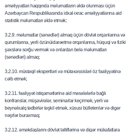
əməliyyatları haqqında məlumatların əldə olunması üçün
Azərbaycan Respublikasında idxal-ixrac əməliyyatlarına aid
statistik məlumatları əldə etmək;
3.2.9. məlumatlar (sənədlər) almaq üçün dövlət orqanlarına və
qurumlarına, yerli özünüidarəetmə orqanlarına, hüquqi və fiziki
şəxslərə sorğu vermək və onlardan belə məlumatları
(sənədləri) almaq;
3.2.10. müstəqil ekspertləri və mütəxəssisləri öz fəaliyyətinə
cəlb etmək;
3.2.11. fəaliyyət istiqamətlərinə aid məsələlərlə bağlı
konfranslar, müşavirələr, seminarlar keçirmək, yerli və
beynəlxalq tədbirlər təşkil etmək, xüsusi bülletenlər və digər
nəşrlər buraxmaq;
3.2.12. əməkdaşlarını dövlət təltiflərinə və digər mükafatlara