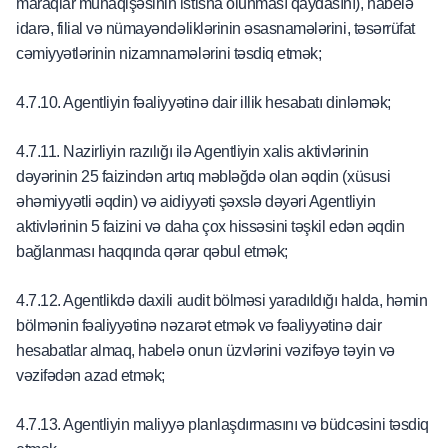
maraqlar münaqişəsinin istisna olunması qaydasını), habelə
idarə, filial və nümayəndəliklərinin əsasnamələrini, təsərrüfat
cəmiyyətlərinin nizamnamələrini təsdiq etmək;
4.7.10. Agentliyin fəaliyyətinə dair illik hesabatı dinləmək;
4.7.11. Nazirliyin razılığı ilə Agentliyin xalis aktivlərinin
dəyərinin 25 faizindən artıq məbləğdə olan əqdin (xüsusi
əhəmiyyətli əqdin) və aidiyyəti şəxslə dəyəri Agentliyin
aktivlərinin 5 faizini və daha çox hissəsini təşkil edən əqdin
bağlanması haqqında qərar qəbul etmək;
4.7.12. Agentlikdə daxili audit bölməsi yaradıldığı halda, həmin
bölmənin fəaliyyətinə nəzarət etmək və fəaliyyətinə dair
hesabatlar almaq, habelə onun üzvlərini vəzifəyə təyin və
vəzifədən azad etmək;
4.7.13. Agentliyin maliyyə planlaşdırmasını və büdcəsini təsdiq