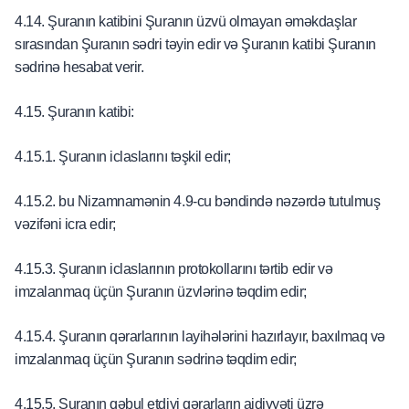
4.14. Şuranın katibini Şuranın üzvü olmayan əməkdaşlar
sırasından Şuranın sədri təyin edir və Şuranın katibi Şuranın
sədrinə hesabat verir.
4.15. Şuranın katibi:
4.15.1. Şuranın iclaslarını təşkil edir;
4.15.2. bu Nizamnamənin 4.9-cu bəndində nəzərdə tutulmuş
vəzifəni icra edir;
4.15.3. Şuranın iclaslarının protokollarını tərtib edir və
imzalanmaq üçün Şuranın üzvlərinə təqdim edir;
4.15.4. Şuranın qərarlarının layihələrini hazırlayır, baxılmaq və
imzalanmaq üçün Şuranın sədrinə təqdim edir;
4.15.5. Şuranın qəbul etdiyi qərarların aidiyyəti üzrə