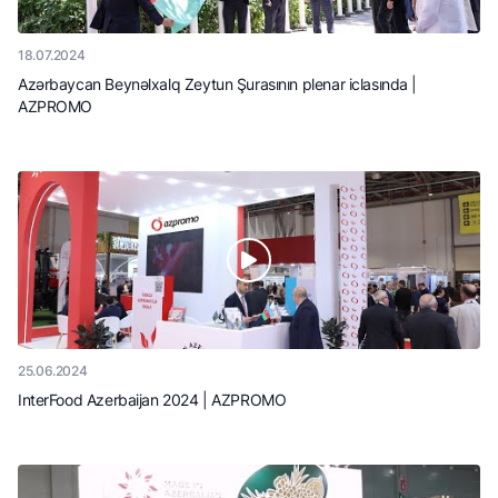
18.07.2024
Azərbaycan Beynəlxalq Zeytun Şurasının plenar iclasında |
AZPROMO
25.06.2024
InterFood Azerbaijan 2024 | AZPROMO