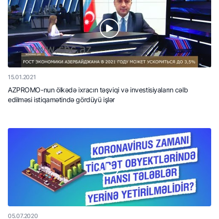
15.01.2021
AZPROMO-nun ölkədə ixracın təşviqi və investisiyaların cəlb
edilməsi istiqamətində gördüyü işlər
05.07.2020