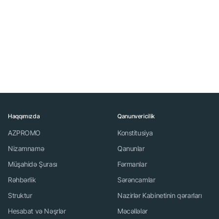
75
“WorldFood Moscow 2021” - AZTV
Haqqımızda
Qanunvericilik
AZPROMO
Konstitusiya
Nizamnamə
Qanunlar
Müşahidə Şurası
Fərmanlar
Rəhbərlik
Sərəncamlar
Struktur
Nazirlər Kabinetinin qərarları
Hesabat və Nəşrlər
Məcəllələr