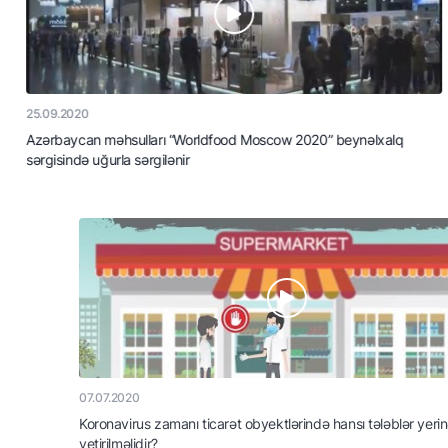
25.09.2020
Azərbaycan məhsulları “Worldfood Moscow 2020” beynəlxalq
sərgisində uğurla sərgilənir
07.07.2020
Koronavirus zamanı ticarət obyektlərində hansı tələblər yerinə
yetirilməlidir?