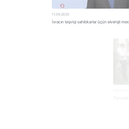
11.09.2020
İxracın təşviqi sahibkarlar üçün əlverişli mexanizmdir
24.07.2020
Tovuzda kəndlərə və dinc əhaliyə dəyən ziyanın qiymətləndirilməsi