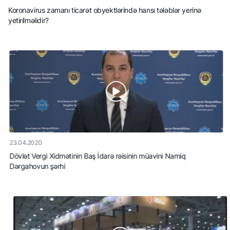
Koronavirus zamanı ticarət obyektlərində hansı tələblər yerinə
yetirilməlidir?
23.04.2020
Dövlət Vergi Xidmətinin Baş İdarə rəisinin müavini Namiq
Dərgahovun şərhi