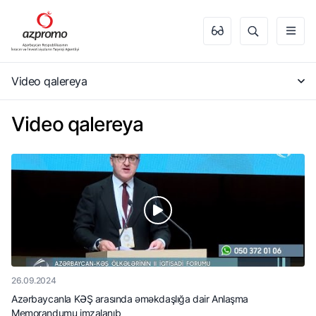
Video qalereya
Video qalereya
26.09.2024
Azərbaycanla KƏŞ arasında əməkdaşlığa dair Anlaşma
Memorandumu imzalanıb