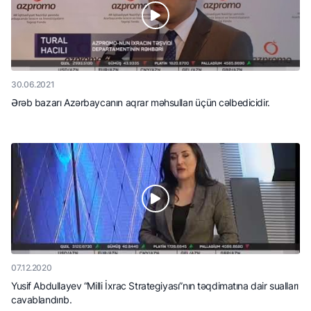
30.06.2021
Ərəb bazarı Azərbaycanın aqrar məhsulları üçün cəlbedicidir.
07.12.2020
Yusif Abdullayev “Milli İxrac Strategiyası”nın təqdimatına dair sualları
cavablandırıb.