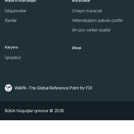
Made in Azerbaijan
Müraciətlər
İstiqamətlər
Onlayn müraciət
Elanlar
Vətəndaşların qəbulu qrafiki
Ən çox verilən suallar
Karyera
Əlaqə
İşəqəbul
WAIPA -The Global Reference Point for FDI
Bütün hüquqlar qorunur © 2026