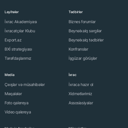
Layihələr
Tədbirlər
İxrac Akademiyası
Biznes forumlar
İxracatçılar Klubu
Beynəlxalq sərgilər
Export.az
Beynəlxalq tədbirlər
BXİ strategiyası
Konfranslar
Tərəfdaşlarımız
İşgüzar görüşlər
Media
İxrac
Çıxışlar və müsahibələr
İxraca hazır ol
Məqalələr
Xidmətlərimiz
Foto qalereya
Assosiasiyalar
Video qalereya