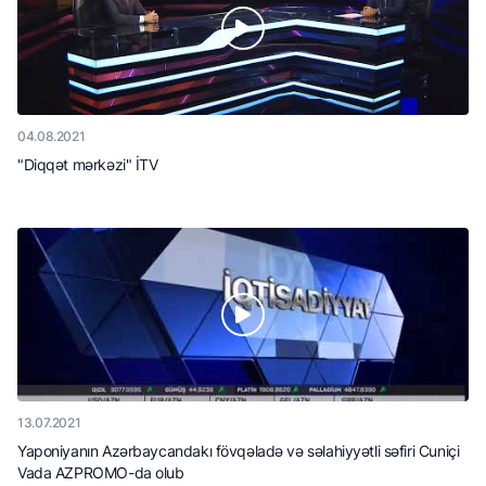
04.08.2021
"Diqqət mərkəzi" İTV
13.07.2021
Yaponiyanın Azərbaycandakı fövqəladə və səlahiyyətli səfiri Cuniçi
Vada AZPROMO-da olub