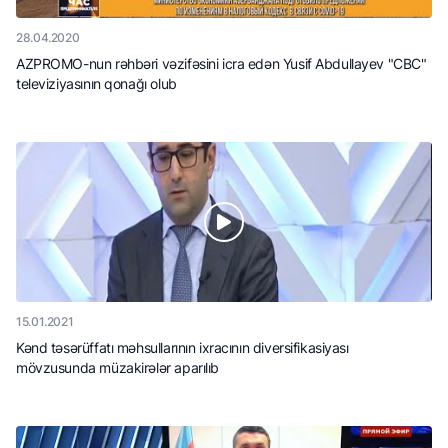
28.04.2020
AZPROMO-nun rəhbəri vəzifəsini icra edən Yusif Abdullayev "CBC"
televiziyasının qonağı olub
15.01.2021
Kənd təsərüffatı məhsullarının ixracının diversifikasiyası
mövzusunda müzakirələr aparılıb