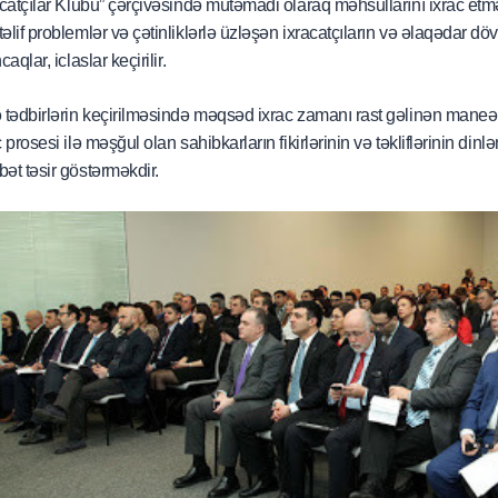
acatçılar Klubu” çərçivəsində mütəmadi olaraq məhsullarını ixrac etmə
əlif problemlər və çətinliklərlə üzləşən ixracatçıların və əlaqədar dövlə
caqlar, iclaslar keçirilir.
yinin
 tədbirlərin keçirilməsində məqsəd ixrac zamanı rast gəlinən maneələ
c prosesi ilə məşğul olan sahibkarların fikirlərinin və təkliflərinin dinl
ət təsir göstərməkdir.