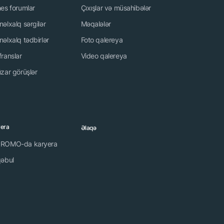
nes forumlar
Çıxışlar və müsahibələr
əlxalq sərgilər
Məqalələr
əlxalq tədbirlər
Foto qalereya
franslar
Video qalereya
zar görüşlər
yera
Əlaqə
ROMO-da karyera
qəbul