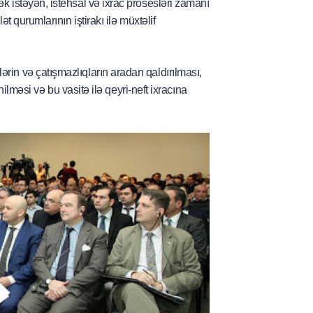
k istəyən, istehsal və ixrac prosesləri zamanı
t qurumlarının iştirakı ilə müxtəlif
rin və çatışmazlıqların aradan qaldırılması,
ənilməsi və bu vasitə ilə qeyri-neft ixracına