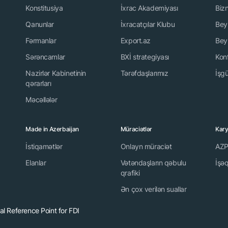
Konstitusiya
İxrac Akademiyası
Biz
Qanunlar
İxracatçılar Klubu
Beyn
Fərmanlar
Export.az
Beyn
Sərəncamlar
BXİ strategiyası
Kon
Nazirlər Kabinetinin
Tərəfdaşlarımız
İşgü
qərarları
Məcəllələr
Made in Azerbaijan
Müraciətlər
Kar
İstiqamətlər
Onlayn müraciət
AZP
Elanlar
Vətəndaşların qəbulu
İşə
qrafiki
Ən çox verilən suallar
l Reference Point for FDI