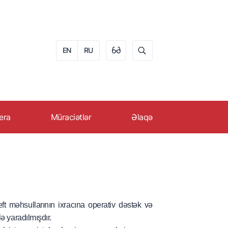
EN
RU
era
Müraciətlər
Əlaqə
PROMO-da karyera
Onlayn müraciət
əqəbul
Vətəndaşların qəbulu
qrafiki
Ən çox verilən suallar
ft məhsullarının ixracına operativ dəstək və
ə yaradılmışdır.