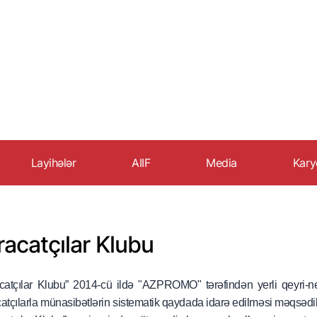
Layihələr
AIIF
Media
Kary
İxrac Akademiyası
Xəbərlər
AZ
İxracatçılar Klubu
Çıxışlar və müsahibələr
İş
racatçılar Klubu
Export.az
Məqalələr
BXİ strategiyası
Foto qalereya
acatçılar Klubu” 2014-cü ildə "AZPROMO" tərəfindən yerli qeyri-ne
Tərəfdaşlarımız
Video qalereya
catçılarla münasibətlərin sistematik qaydada idarə edilməsi məqsədil