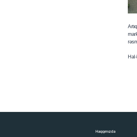
Artı
mark
rəsm
Hal-
Haqqımızda