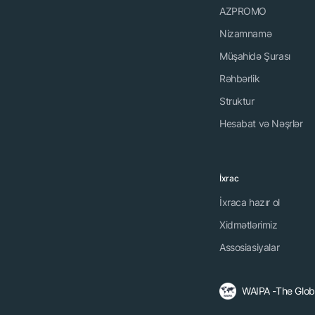
AZPROMO
Nizamnamə
Müşahidə Şurası
Rəhbərlik
Struktur
Hesabat və Nəşrlər
İxrac
İxraca hazır ol
Xidmətlərimiz
Assosiasiyalar
WAIPA -The Globa