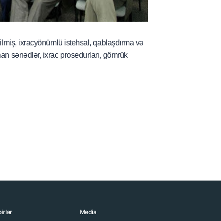
rilmiş, ixracyönümlü istehsal, qablaşdırma və
nan sənədlər, ixrac prosedurları, gömrük
irlər
Media