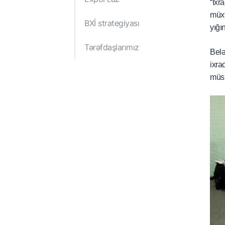
“İxr
Hesabat və Nəşrlər
Nazirlər Kabinetinin
müxt
qərarları
BXİ strategiyası
yığın
İqtisadiyyat Nazirli
hüquqi aktları
Tərəfdaşlarımız
Belə
ixra
müsb