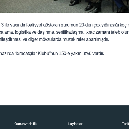
q 3 ilə yaxındır fəaliyyət göstərən qurumun 20-dən çox yığıncağı keçi
alama, logistika və daşınma, sertifikatlaşma, ixrac zamanı tələb olu
iləşdirməsi və digər mövzularda müzakirələr aparılmışdır.
hazırda “İxracatçılar Klubu”nun 150-ə yaxın üzvü vardır.
Qanunvericilik
Layihələr
Tədb