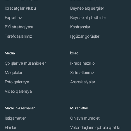
İxracatçılar Klubu
Beynəlxalq sərgilər
Export.az
Beynəlxalq tədbirlər
BXİ strategiyası
Konfranslar
Tərəfdaşlarımız
İşgüzar görüşlər
Media
İxrac
Çıxışlar və müsahibələr
İxraca hazır ol
Məqalələr
Xidmətlərimiz
Foto qalereya
Assosiasiyalar
Video qalereya
Made in Azerbaijan
Müraciətlər
İstiqamətlər
Onlayn müraciət
Elanlar
Vətəndaşların qəbulu qrafiki