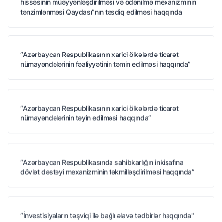
hissəsinin müəyyənləşdirilməsi və ödənilmə mexanizminin
tənzimlənməsi Qaydası”nın təsdiq edilməsi haqqında
“Azərbaycan Respublikasının xarici ölkələrdə ticarət
nümayəndələrinin fəaliyyətinin təmin edilməsi haqqında”
“Azərbaycan Respublikasının xarici ölkələrdə ticarət
nümayəndələrinin təyin edilməsi haqqında”
“Azərbaycan Respublikasında sahibkarlığın inkişafına
dövlət dəstəyi mexanizminin təkmilləşdirilməsi haqqında”
“İnvestisiyaların təşviqi ilə bağlı əlavə tədbirlər haqqında"