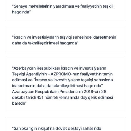
“Sənaye məhəllələrinin yaradılması və fəaliyyətinin təşkili
haqqında”
"İxracın və investisiyaların təşviqi sahəsində idarəetmənin
daha da təkmilləşdirilməsi haqqında"
"Azərbaycan Respublikası İxracın və İnvestisiyaların
Təşviqi Agentliyinin – AZPROMO-nun fəaliyyətinin təmin
edilməsi və “İxracın və investisiyaların təşviqi sahəsində
idarəetmənin daha da təkmilləşdirilməsi haqqında”
Azərbaycan Respublikası Prezidentinin 2018-ci il 28
dekabr tarixli 451 nömrəli Fərmanında dəyişiklik edilməsi
barədə"
“Sahibkarlığın inkişafına dövlət dəstəyi sahəsində