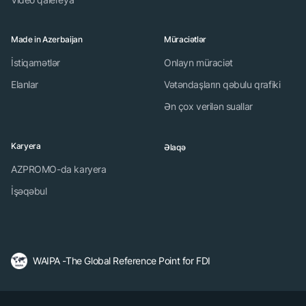
Made in Azerbaijan
Müraciətlər
İstiqamətlər
Onlayn müraciət
Elanlar
Vətəndaşların qəbulu qrafiki
Ən çox verilən suallar
Karyera
Əlaqə
AZPROMO-da karyera
İşəqəbul
WAIPA -The Global Reference Point for FDI