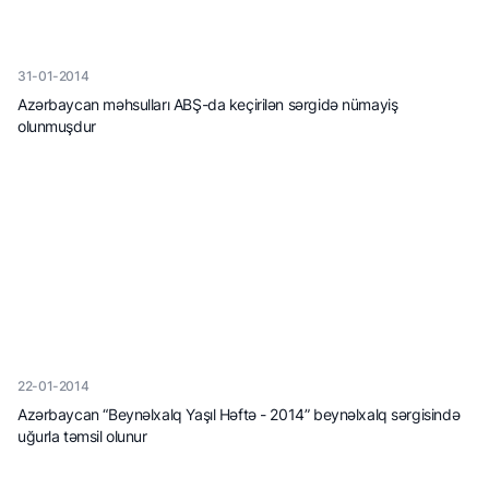
31-01-2014
Azərbaycan məhsulları ABŞ-da keçirilən sərgidə nümayiş
olunmuşdur
22-01-2014
Azərbaycan “Beynəlxalq Yaşıl Həftə - 2014” beynəlxalq sərgisində
uğurla təmsil olunur