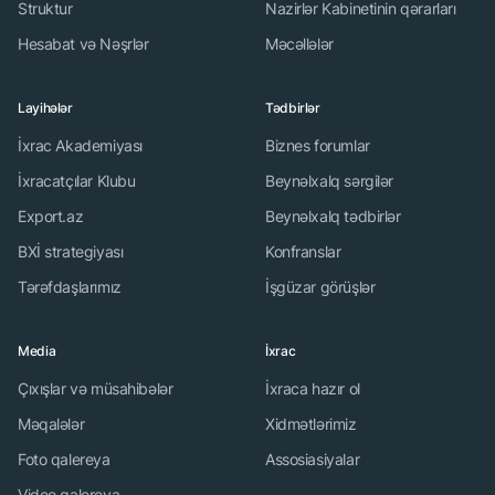
Struktur
Nazirlər Kabinetinin qərarları
Hesabat və Nəşrlər
Məcəllələr
Layihələr
Tədbirlər
İxrac Akademiyası
Biznes forumlar
İxracatçılar Klubu
Beynəlxalq sərgilər
Export.az
Beynəlxalq tədbirlər
BXİ strategiyası
Konfranslar
Tərəfdaşlarımız
İşgüzar görüşlər
Media
İxrac
Çıxışlar və müsahibələr
İxraca hazır ol
Məqalələr
Xidmətlərimiz
Foto qalereya
Assosiasiyalar
Video qalereya