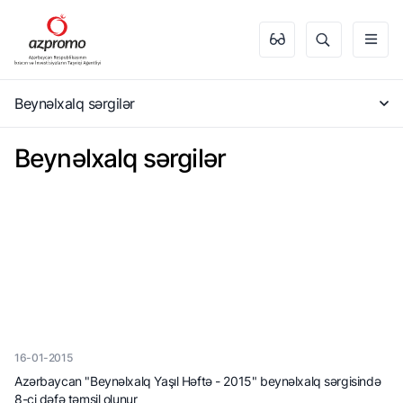
Beynəlxalq sərgilər
Beynəlxalq sərgilər
16-01-2015
Azərbaycan "Beynəlxalq Yaşıl Həftə - 2015" beynəlxalq sərgisində
8-ci dəfə təmsil olunur