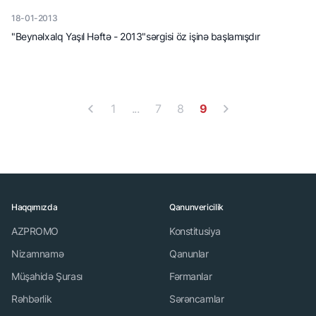
18-01-2013
"Beynəlxalq Yaşıl Həftə - 2013"sərgisi öz işinə başlamışdır
1
...
7
8
9
Haqqımızda
Qanunvericilik
AZPROMO
Konstitusiya
Nizamnamə
Qanunlar
Müşahidə Şurası
Fərmanlar
Rəhbərlik
Sərəncamlar