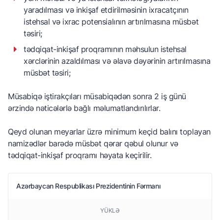
yaradılması və inkişaf etdirilməsinin ixracatçının
istehsal və ixrac potensialının artırılmasına müsbət
təsiri;
tədqiqat-inkişaf proqramının məhsulun istehsal
xərclərinin azaldılması və əlavə dəyərinin artırılmasına
müsbət təsiri;
Müsabiqə iştirakçıları müsabiqədən sonra 2 iş günü
ərzində nəticələrlə bağlı məlumatlandırılırlar.
Qeyd olunan meyarlar üzrə minimum keçid balını toplayan
namizədlər barədə müsbət qərar qəbul olunur və
tədqiqat-inkişaf proqramı həyata keçirilir.
Azərbaycan Respublikası Prezidentinin Fərmanı
YÜKLƏ