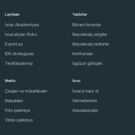
Layihələr
Tədbirlər
İxrac Akademiyası
Biznes forumlar
İxracatçılar Klubu
Beynəlxalq sərgilər
Export.az
Beynəlxalq tədbirlər
BXİ strategiyası
Konfranslar
Tərəfdaşlarımız
İşgüzar görüşlər
Media
İxrac
Çıxışlar və müsahibələr
İxraca hazır ol
Məqalələr
Xidmətlərimiz
Foto qalereya
Assosiasiyalar
Video qalereya