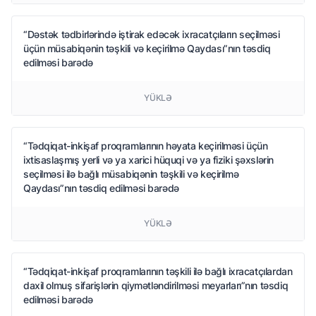
“Dəstək tədbirlərində iştirak edəcək ixracatçıların seçilməsi
üçün müsabiqənin təşkili və keçirilmə Qaydası”nın təsdiq
edilməsi barədə
YÜKLƏ
“Tədqiqat-inkişaf proqramlarının həyata keçirilməsi üçün
ixtisaslaşmış yerli və ya xarici hüquqi və ya fiziki şəxslərin
seçilməsi ilə bağlı müsabiqənin təşkili və keçirilmə
Qaydası”nın təsdiq edilməsi barədə
YÜKLƏ
“Tədqiqat-inkişaf proqramlarının təşkili ilə bağlı ixracatçılardan
daxil olmuş sifarişlərin qiymətləndirilməsi meyarları”nın təsdiq
edilməsi barədə