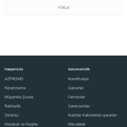
YÜKLƏ
Haqqımızda
Qanunvericilik
AZPROMO
Konstitusiya
Nizamnamə
Qanunlar
Müşahidə Şurası
Fərmanlar
Rəhbərlik
Sərəncamlar
Struktur
Nazirlər Kabinetinin qərarları
Hesabat və Nəşrlər
Məcəllələr