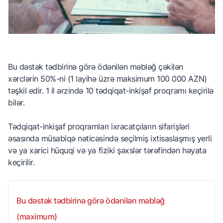
Bu dəstək tədbirinə görə ödənilən məbləğ çəkilən
xərclərin 50%-ni (1 layihə üzrə maksimum 100 000 AZN)
təşkil edir. 1 il ərzində 10 tədqiqat-inkişaf proqramı keçirilə
bilər.
Tədqiqat-inkişaf proqramları ixracatçıların sifarişləri
əsasında müsabiqə nəticəsində seçilmiş ixtisaslaşmış yerli
və ya xarici hüquqi və ya fiziki şəxslər tərəfindən həyata
keçirilir.
Bu dəstək tədbirinə görə ödənilən məbləğ
(maximum)