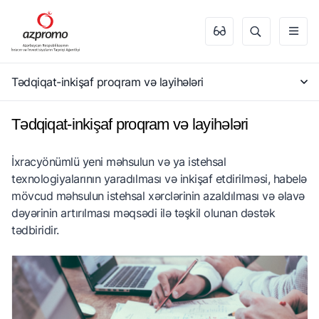
Tədqiqat-inkişaf proqram və layihələri
Tədqiqat-inkişaf proqram və layihələri
İxracyönümlü yeni məhsulun və ya istehsal
texnologiyalarının yaradılması və inkişaf etdirilməsi, habelə
mövcud məhsulun istehsal xərclərinin azaldılması və əlavə
dəyərinin artırılması məqsədi ilə təşkil olunan dəstək
tədbiridir.