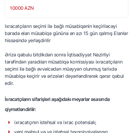
10000 AZN
Ixracatçıların seçimi ilə bağlı müsabiqənin keçiriləcəyi
barədə elan müsabiqə gününə ən azı 15 gün qalmış Elanlar
hissəsində yerləşdirilir
Ərizə qəbulu bitdikdən sonra İqtisadiyyat Nazirliyi
tərəfindən yaradılan müsabiqə komissiyası ixracatçıların
seçimi ilə bağlı əvvəlcədən müəyyən olunmuş tarixdə
müsabiqə keçirir və ərizələri dəyərləndirərək qərar qəbul
edir.
İxracatçıların sifarişləri aşağıdakı meyarlar əsasında
qiymətləndirilir:
ixracatçının istehsal və ixrac potensialı;
yeni məhsul və ya istehsal texnologiyalarının