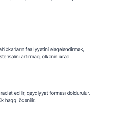
İxracatçıları Assosiasiyası
Azərbaycan Nar
İstehsalçıları və İxracatçıları
Assosiasiyası
hibkarların fəaliyyətini əlaqələndirmək,
ehsalını artırmaq, ölkənin ixrac
iət edilir, qeydiyyat forması doldurulur.
ük haqqı ödənilir.