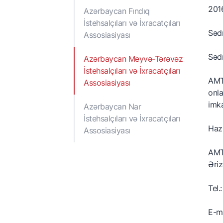
m
2016
Azərbaycan Fındıq
İstehsalçıları və İxracatçıları
S
Sədr
Assosiasiyası
X
Səd
Azərbaycan Meyvə-Tərəvəz
X
İstehsalçıları və İxracatçıları
A
AMTA
Assosiasiyası
onla
imka
Azərbaycan Nar
İstehsalçıları və İxracatçıları
Hazı
Assosiasiyası
AMTA
Əriz
Tel
E-m