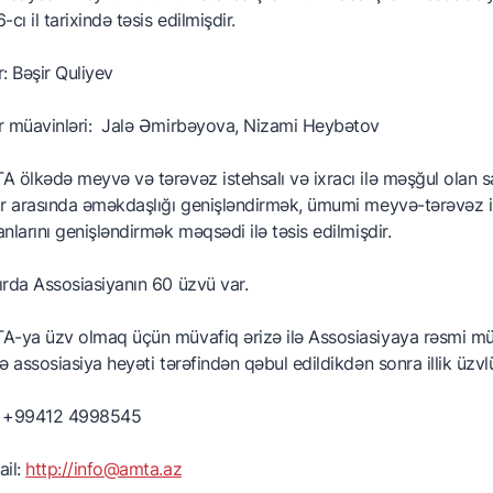
arkalama
-cı il tarixində təsis edilmişdir.
etifikatlaşdırma
: Bəşir Quliyev
arici bazara çıxış
r müavinləri: Jalə Əmirbəyova, Nizami Heybətov
idmətlərimiz
ssosiasiyalar
 ölkədə meyvə və tərəvəz istehsalı və ixracı ilə məşğul olan sa
r arasında əməkdaşlığı genişləndirmək, ümumi meyvə-tərəvəz ist
nlarını genişləndirmək məqsədi ilə təsis edilmişdir.
rda Assosiasiyanın 60 üzvü var.
-ya üzv olmaq üçün müvafiq ərizə ilə Assosiasiyaya rəsmi mürac
ə assosiasiya heyəti tərəfindən qəbul edildikdən sonra illik üzvl
.: +99412 4998545
ail:
http://info@amta.az