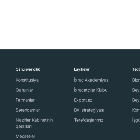
Qanunvericilik
Layihələr
Tədb
Konstitusiya
İxrac Akademiyası
Biz
Qanunlar
İxracatçılar Klubu
Beyn
Fərmanlar
Export.az
Beyn
Sərəncamlar
BXİ strategiyası
Kon
Nazirlər Kabinetinin
Tərəfdaşlarımız
İşgü
qərarları
Məcəllələr