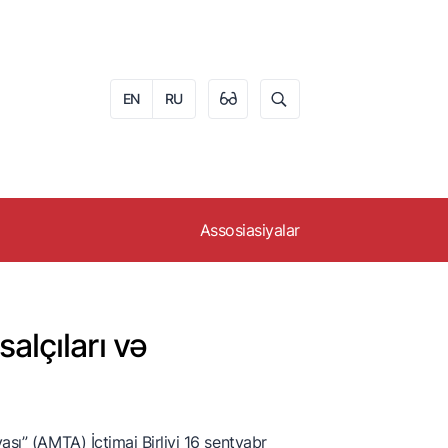
EN
RU
Assosiasiyalar
i
Azərbaycan Arıçılar
Assosiasiyası
lçıları və
Azərbaycan Fındıq
İstehsalçıları və İxracatçıları
Assosiasiyası
Azərbaycan Meyvə-
Tərəvəz İstehsalçıları və
ası” (AMTA) İctimai Birliyi 16 sentyabr