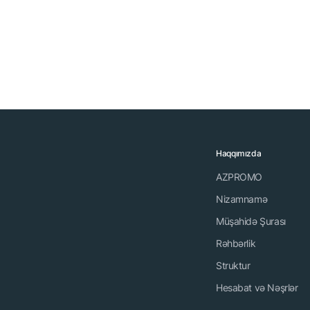
Haqqımızda
AZPROMO
Nizamnamə
Müşahidə Şurası
Rəhbərlik
Struktur
Hesabat və Nəşrlər