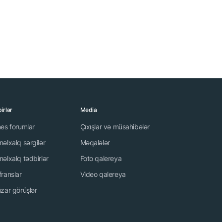
irlər
Media
nes forumlar
Çıxışlar və müsahibələr
əlxalq sərgilər
Məqalələr
əlxalq tədbirlər
Foto qalereya
franslar
Video qalereya
zar görüşlər