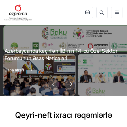
Azərbaycanda keçirilən İİB-nin 14-cü Özəl Sektor
Forumunun Əsas Nəticələri
Daha ətraflı
Qeyri-neft ixracı rəqəmlərlə