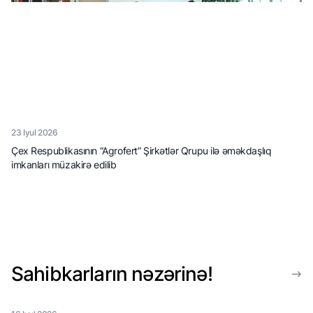
23 Iyul 2026
Çex Respublikasının “Agrofert” Şirkətlər Qrupu ilə əməkdaşlıq
imkanları müzakirə edilib
Sahibkarların nəzərinə!