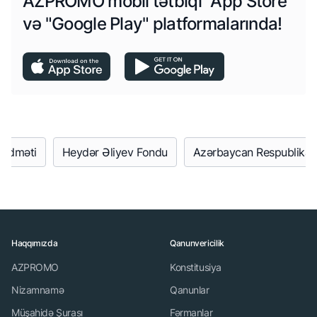
AZPROMO mobil tətbiqi "App Store"
və "Google Play" platformalarında!
 Xidməti
Heydər Əliyev Fondu
Azərbaycan Respublikası
Haqqımızda
Qanunvericilik
AZPROMO
Konstitusiya
Nizamnamə
Qanunlar
Müşahidə Şurası
Fərmanlar