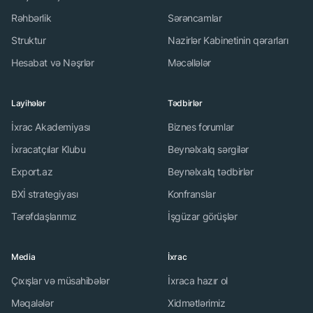
Rəhbərlik
Sərəncamlar
Struktur
Nazirlər Kabinetinin qərarları
Hesabat və Nəşrlər
Məcəllələr
Layihələr
Tədbirlər
İxrac Akademiyası
Biznes forumlar
İxracatçılar Klubu
Beynəlxalq sərgilər
Export.az
Beynəlxalq tədbirlər
BXİ strategiyası
Konfranslar
Tərəfdaşlarımız
İşgüzar görüşlər
Media
İxrac
Çıxışlar və müsahibələr
İxraca hazır ol
Məqalələr
Xidmətlərimiz