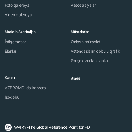
Foto qalereya
Assosiasiyalar
Video qalereya
Made in Azerbaijan
Müraciətlər
İstiqamətlər
Onlayn müraciət
Elanlar
Vətəndaşların qəbulu qrafiki
Ən çox verilən suallar
Karyera
Əlaqə
AZPROMO-da karyera
İşəqəbul
WAIPA -The Global Reference Point for FDI