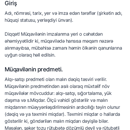
Giriş
Adı, nömrəsi, tarix, yer və imza edən tərəflər (şirkətin adı,
hüquqi statusu, yerləşdiyi ünvan).
Diqqət! Müqavilənin imzalanma yeri o cəhətdən
əhəmiyyətlidir ki, müqavilədə hansısa məqam nəzərə
alınmayıbsa, mübahisə zamanı həmin ölkənin qanunlarına
uyğun olaraq həll edilsin.
Müqavilənin predmeti.
Alqı-satqı predmeti olan malın dəqiq təsviri verilir.
Müqavilənin predmetindən asılı olaraq müxtəlif növ
müqavilələr mövcuddur: alqı-satqı, sığortalama, yük
daşıma və s.Miqdar. Ölçü vahidi göstərilir və malın
miqdarının müəyyənləşdirilməsinin ardıcıllığı təyin olunur
(dəqiq və ya təxmini miqdar). Təxmini miqdar o hallarda
göstərilir ki, göndərilən malın miqdarı dəyişilə bilər.
Məsələn, şəkər tozu rütubətə dözümlü deyil və rütubətli