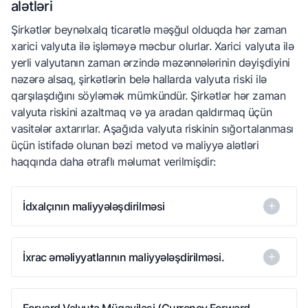
olduqda, onlar müxtəlif ölkələrin qanunları, gömrük
alətləri
proseduraları və hətta dil problemləri ilə qarşılaşırlar.
Şirkətlər beynəlxalq ticarətlə məşğul olduqda hər zaman
xarici valyuta ilə işləməyə məcbur olurlar. Xarici valyuta ilə
yerli valyutanın zaman ərzində məzənnələrinin dəyişdiyini
nəzərə alsaq, şirkətlərin belə hallarda valyuta riski ilə
qarşılaşdığını söyləmək mümkündür. Şirkətlər hər zaman
valyuta riskini azaltmaq və ya aradan qaldırmaq üçün
vasitələr axtarırlar. Aşağıda valyuta riskinin sığortalanması
üçün istifadə olunan bəzi metod və maliyyə alətləri
haqqında daha ətraflı məlumat verilmişdir:
İdxalçının maliyyələşdirilməsi
Bəzən idxalçı şirkətlər mal və xidmətlərin alınması
İxrac əməliyyatlarının maliyyələşdirilməsi.
üçün bank kreditlərindən istifadə edirlər. Beynəlxalq
ticarətlə məşğul olan şirkətlər belə bir suala cavab
verməli olurlar: Bankdan krediti hansı valyutada
Bəzən idxalçı şirkətlər mal və xidmətlərin alınması
Forvard Valyuta Müqaviləsi (Currency Forward