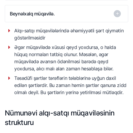
iştirak etmirlər.
Adi vasitəçilər olaraq, alıcı ilə satıcını bir araya
Beynəlxalq müqavilə.
gətirirlər. Onlar öz adlarından ticarət əməliyyatında
iştirak etmirlər.
Adi vasitəçilər olaraq, alıcı ilə satıcını bir araya
Alqı-satqı müqavilələrində əhəmiyyətli şərt qiymətin
gətirirlər. Onlar öz adlarından ticarət əməliyyatında
göstərilməsidir
iştirak etmirlər.
Əgər müqavilədə xüsusi qeyd yoxdursa, o halda
hüquq normaları tətbiq olunur. Məsələn, əgər
müqavilədə avansın ödənilməsi barədə qeyd
yoxdursa, alıcı malı alan zaman hesablaşa bilər.
Təsədüfi şərtlər tərəflərin tələblərinə uyğun daxil
edilən şərtlərdir. Bu zaman həmin şərtlər qanuna zidd
olmalı deyil. Bu şərtlərin yerinə yetirilməsi mütləqdir.
Nümunəvi alqı-satqı müqaviləsinin
strukturu