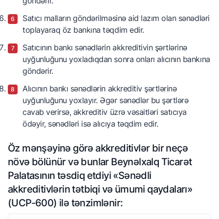
göndərir.
Satıcı malların göndərilməsinə aid lazım olan sənədləri
toplayaraq öz bankına təqdim edir.
Satıcının bankı sənədlərin akkreditivin şərtlərinə
uyğunluğunu yoxladıqdan sonra onları alıcının bankına
göndərir.
Alıcının bankı sənədlərin akkreditiv şərtlərinə
uyğunluğunu yoxlayır. Əgər sənədlər bu şərtlərə
cavab verirsə, akkreditiv üzrə vəsaitləri satıcıya
ödəyir, sənədləri isə alıcıya təqdim edir.
Öz mənşəyinə görə akkreditivlər bir neçə
növə bölünür və bunlar Beynəlxalq Ticarət
Palatasının təsdiq etdiyi «Sənədli
akkreditivlərin tətbiqi və ümumi qaydaları»
(UCP-600) ilə tənzimlənir: