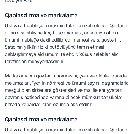
revolyer və s.
Qablaşdırma və markalama
Üst və alt qablaşdırılmasının tələbləri izah olunur. Qabların
alıcının sahibliyinə keçib-keçməməsi, onun qiymətinin
ümumi məbləğə daxil edilib-edilməməsi və s. göstərilir.
Satıcının yükün fiziki bütövlüyünü təmin etməsi
qablaşdırmaya aid ümumi tələbdir. Xüsusi tələblər alıcı
tərəfindən müəyyənləşdirilir.
Markalama müqavilənin nömrəsini, çəki və ölçülər barədə
məlumatları, “yer”in nömrəsi və ümumi sayını, daşınmalarla
məşğul olan şirkətlərə göstərişləri və mal ilə ehtiyyatsız
davranış nəticəsində yarana biləcək mümkün təhlükələr
barədə xəbərdarlıqları özündə əks etdirir
Qablaşdırma və markalama
Üst və alt qablaşdırılmasının tələbləri izah olunur. Qabların