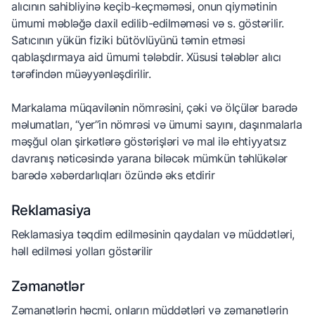
alıcının sahibliyinə keçib-keçməməsi, onun qiymətinin
ümumi məbləğə daxil edilib-edilməməsi və s. göstərilir.
Satıcının yükün fiziki bütövlüyünü təmin etməsi
qablaşdırmaya aid ümumi tələbdir. Xüsusi tələblər alıcı
tərəfindən müəyyənləşdirilir.
Markalama müqavilənin nömrəsini, çəki və ölçülər barədə
məlumatları, “yer”in nömrəsi və ümumi sayını, daşınmalarla
məşğul olan şirkətlərə göstərişləri və mal ilə ehtiyyatsız
davranış nəticəsində yarana biləcək mümkün təhlükələr
barədə xəbərdarlıqları özündə əks etdirir
Reklamasiya
Reklamasiya təqdim edilməsinin qaydaları və müddətləri,
həll edilməsi yolları göstərilir
Zəmanətlər
Zəmanətlərin həcmi, onların müddətləri və zəmanətlərin