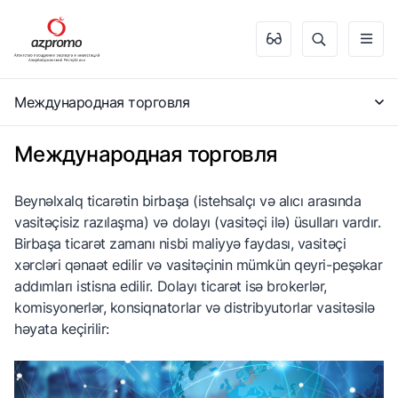
Международная торговля
Международная торговля
Beynəlxalq ticarətin birbaşa (istehsalçı və alıcı arasında
vasitəçisiz razılaşma) və dolayı (vasitəçi ilə) üsulları vardır.
Birbaşa ticarət zamanı nisbi maliyyə faydası, vasitəçi
xərcləri qənaət edilir və vasitəçinin mümkün qeyri-peşəkar
addımları istisna edilir. Dolayı ticarət isə brokerlər,
komisyonerlər, konsiqnatorlar və distribyutorlar vasitəsilə
həyata keçirilir: