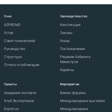
О нас
Законодательство
AZPROMO
Конституция
Устав
Законы
Совет попечителей
Указы
Руководство
Постановления
Структура
Решения Кабинета
Министров
Отчеты и публикации
Кодексы
Проекты
Мероприятия
Академия экспорта
Бизнес форумы
Клуб Экспортеров
Международные выставки
Export.az
Международные