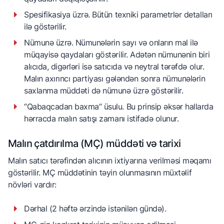
Spesifikasiya üzrə. Bütün texniki parametrlər detalları
ilə göstərilir.
Nümunə üzrə. Nümunələrin sayı və onların mal ilə
müqayisə qaydaları göstərilir. Adətən nümunənin biri
alıcıda, digərləri isə satıcıda və neytral tərəfdə olur.
Malın axırıncı partiyası gələndən sonra nümunələrin
saxlanma müddəti də nümunə üzrə göstərilir.
“Qabaqcadan baxma” üsulu. Bu prinsip əksər hallarda
hərracda malın satışı zamanı istifadə olunur.
Malın çatdırılma (MÇ) müddəti və tarixi
Malın satıcı tərəfindən alıcının ixtiyarına verilməsi məqamı
göstərilir. MÇ müddətinin təyin olunmasının müxtəlif
növləri vardır:
Dərhal (2 həftə ərzində istənilən gündə).