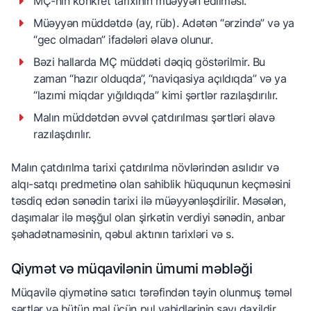
MÇ-nin konkret tarixinin müəyyən edilməsi.
Müəyyən müddətdə (ay, rüb). Adətən “ərzində” və ya
“gec olmadan” ifadələri əlavə olunur.
Bəzi hallarda MÇ müddəti dəqiq göstərilmir. Bu
zaman “hazır olduqda”, “naviqasiya açıldıqda” və ya
“lazımi miqdar yığıldıqda” kimi şərtlər razılaşdırılır.
Malın müddətdən əvvəl çatdırılması şərtləri əlavə
razılaşdırılır.
Malın çatdırılma tarixi çatdırılma növlərindən asılıdır və
alqı-satqı predmetinə olan sahiblik hüququnun keçməsini
təsdiq edən sənədin tarixi ilə müəyyənləşdirilir. Məsələn,
daşımalar ilə məşğul olan şirkətin verdiyi sənədin, anbar
şəhadətnaməsinin, qəbul aktının tarixləri və s.
Qiymət və müqavilənin ümumi məbləği
Müqavilə qiymətinə satıcı tərəfindən təyin olunmuş təməl
şərtlər və bütün mal üçün pul vahidlərinin sayı daxildir.