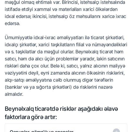
məşğul olmaq ehtimalı var. Birincisi, istehsalçı istehsalında
istifadə etdiyi xammal və materialları xarici ölkələrdən
idxal edərsə; ikincisi, istehsalçı öz məhsullarını xaricə ixrac
edərsə.
Ümumiyyətlə idxal-ixrac əməliyyatları ilə ticarət şirkətləri,
idxalçı şirkətlər, xarici təşkilatların filial və nümayəndəlikləri
və s. təşkilatlar da məşğul olurlar. Beynəlxalq ticarət həm
satıcı, həm də alıcı üçün problemlər yaradır, lakin satıcının
riskləri daha çox olur. Belə ki, satıcı, yalnız alıcının maliyyə
vəziyyətini deyil, eyni zamanda alıcının ölkəsinin risklərini,
alqı-satqı əməliyyatına cəlb olunmuş digər tərəflərin
(banklar və ya sığorta şirkətləri) də risklərini nəzərə
almalıdır.
Beynəlxalq ticarətdə risklər aşağıdakı əlavə
faktorlara görə artır:
Qanunlar, gömrük və ənənələr.