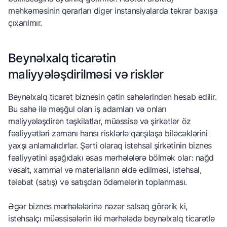
məhkəməsinin qərarları digər instansiyalarda təkrar baxışa
çıxarılmır.
Beynəlxalq ticarətin
maliyyələşdirilməsi və risklər
Beynəlxalq ticarət biznesin çətin sahələrindən hesab edilir.
Bu sahə ilə məşğul olan iş adamları və onları
maliyyələşdirən təşkilatlar, müəssisə və şirkətlər öz
fəaliyyətləri zamanı hansı risklərlə qarşılaşa biləcəklərini
yaxşı anlamalıdırlar. Şərti olaraq istehsal şirkətinin biznes
fəaliyyətini aşağıdakı əsas mərhələlərə bölmək olar: nağd
vəsait, xammal və materialların əldə edilməsi, istehsal,
tələbat (satış) və satışdan ödəmələrin toplanması.
Əgər biznes mərhələlərinə nəzər salsaq görərik ki,
istehsalçı müəssisələrin iki mərhələdə beynəlxalq ticarətlə