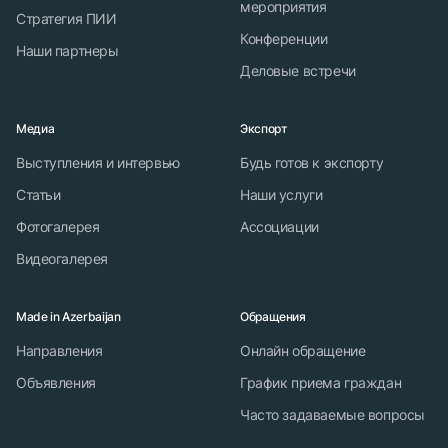
мероприятия
Стратегия ПИИ
Конференции
Наши партнеры
Деловые встречи
Медиа
Экспорт
Выступления и интервью
Будь готов к экспорту
Статьи
Наши услуги
Фотогалерея
Ассоциации
Видеогалерея
Made in Azerbaijan
Обращения
Направления
Онлайн обращение
Объявления
График приема граждан
Часто задаваемые вопросы