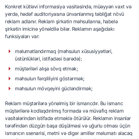
Konkret kütləvi informasiya vasitəsində, müəyyən vaxt və
yerdə, hədəf auditoriyasına ünvanlanmış təbliğat növü
reklam adlanır. Reklam şirkətin məhsullarına, habelə
şirkətin imicinə yönəldilə bilər. Reklamın aşağıdakı
funksiyaları var:
məlumatlandırmaq (məhsulun xüsusiyyətləri,
üstünlükləri, istifadəsi barədə);
müştəriləri alışa sövq etmək;
məhsulun fərqliliyini göstərmək;
məhsulun mövqeyini gücləndirmək;
Reklam müştərilərə yönəlmiş bir ismarıcdır. Bu ismarıc
müştərilərə kodlaşdırılmış formada və müvafiq reklam
vasitələrindən istifadə etməklə ötürülür. Reklamın insanlar
tərəfindən düzgün başa düşülməsi və uğurlu olması üçün
ismarıcın ssenarisi, mətni və digər amillər məlumatı alacaq