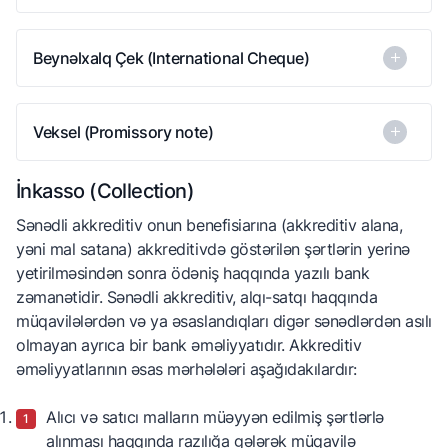
ixrac edən tərəf üçün ideal haldır. Belə ki, bu halda o
ödəmə ilə bağlı demək olar risk etmir. Əgər ödəniş
bu halda idxalçı alacağı malların pulunu qabaqcadan
Beynəlxalq Çek (International Cheque)
olunmursa, o da mallarını göndərmir.
satıcının hesabına ödəyir. Bu ödəmə vasitəsi mallarını
ixrac edən tərəf üçün ideal haldır. Belə ki, bu halda o
ödəmə ilə bağlı demək olar risk etmir. Əgər ödəniş
bu halda idxalçı alacağı malların pulunu qabaqcadan
Veksel (Promissory note)
olunmursa, o da mallarını göndərmir.
satıcının hesabına ödəyir. Bu ödəmə vasitəsi mallarını
ixrac edən tərəf üçün ideal haldır. Belə ki, bu halda o
ödəmə ilə bağlı demək olar risk etmir. Əgər ödəniş
İnkasso (Collection)
bu halda idxalçı alacağı malların pulunu qabaqcadan
olunmursa, o da mallarını göndərmir.
satıcının hesabına ödəyir. Bu ödəmə vasitəsi mallarını
Sənədli akkreditiv onun benefisiarına (akkreditiv alana,
ixrac edən tərəf üçün ideal haldır. Belə ki, bu halda o
yəni mal satana) akkreditivdə göstərilən şərtlərin yerinə
ödəmə ilə bağlı demək olar risk etmir. Əgər ödəniş
yetirilməsindən sonra ödəniş haqqında yazılı bank
olunmursa, o da mallarını göndərmir.
zəmanətidir. Sənədli akkreditiv, alqı-satqı haqqında
müqavilələrdən və ya əsaslandıqları digər sənədlərdən asılı
olmayan ayrıca bir bank əməliyyatıdır. Akkreditiv
əməliyyatlarının əsas mərhələləri aşağıdakılardır:
Alıcı və satıcı malların müəyyən edilmiş şərtlərlə
alınması haqqında razılığa gələrək müqavilə