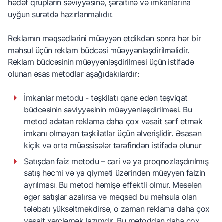
hədəf qrupların səviyyəsinə, şəraitinə və imkanlarına
uyğun surətdə hazırlanmalıdır.
Reklamın məqsədlərini müəyyən etdikdən sonra hər bir
məhsul üçün reklam büdcəsi müəyyənləşdirilməlidir.
Reklam büdcəsinin müəyyənləşdirilməsi üçün istifadə
olunan əsas metodlar aşağıdakılardır:
İmkanlar metodu - təşkilatı qane edən təşviqat
büdcəsinin səviyyəsinin müəyyənləşdirilməsi. Bu
metod adətən reklama daha çox vəsait sərf etmək
imkanı olmayan təşkilatlar üçün əlverişlidir. Əsasən
kiçik və orta müəssisələr tərəfindən istifadə olunur
Satışdan faiz metodu – cari və ya proqnozlaşdırılmış
satış həcmi və ya qiyməti üzərindən müəyyən faizin
ayrılması. Bu metod həmişə effektli olmur. Məsələn
əgər satışlar azalırsa və məqsəd bu məhsula olan
tələbatı yüksəltməkdirsə, o zaman reklama daha çox
vəsait xərcləmək lazımdır. Bu metoddan daha çox