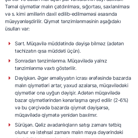
Təməl qiymətlər malın çatdırılması, sığortası, saxlanılması
və s. kimi amillərin daxil edilib-edilməməsi əsasında
müəyyənləşdirilir. Qiymət tənzimlənməsinin aşağıdakı
üsulları var:
Sərt. Müqavilə müddətində dəyişə bilməz (adətən
təchizatın qısa müddəti üçün).
Sonradan tənzimlənmə. Müqavilədə yalnız
tənzimlənmə vaxtı göstərilir.
Dəyişkən. Əgər əməliyyatın icrası ərəfəsində bazarda
malın qiymətləri artar, yaxud azalarsa, müqavilədəki
qiymətlər ona uyğun dəyişir. Adətən müqavilədə
bazar qiymətlərindən kənarlaşma qeyd edilir (2-6%)
və bu çərçivədə bazarda qiymət dəyişərsə,
müqavilədə qiymətə yenidən baxılmır.
Sürüşən. Qəliz avadanlıqların satışı zamanı tətbiq
olunur və istehsal zamanı malın maya dəyərindəki