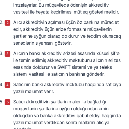
imzalayırlar. Bu müqavilədə ödənişin akkreditiv
vasitəsi ilə həyata keçirilməsi mütləq göstərilməlidir.
Alıcı akkreditivin açılması üçün öz bankına müraciət
edir, akkreditiv üçün ərizə formasını müqavilənin
şərtlərinə uyğun olaraq doldurur və təqdim olunacaq
sənədlərin siyahısını göstərir.
Alıcının bankı akkreditiv ərizəsi əsasında xüsusi şifrə
ilə təmin edilmiş akkreditiv məktubunu alıcının ərizəsi
əsasında doldurur və SWIFT sistemi və ya teleks
sistemi vasitəsi ilə satıcının bankına göndərir.
Satıcının bankı akkreditiv məktubu haqqında satıcıya
yazılı məlumat verir.
Satıcı akkreditivin şərtlərinin alıcı ilə bağladığı
müqavilənin şərtlərinə uyğun olduğundan əmin
olduqdan və banka akkreditivi qəbul etdiyi haqqında
yazılı məlumat verdikdən sonra mallarını alıcıya