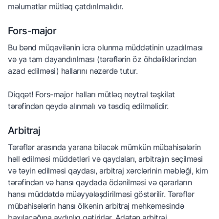
məlumatlar mütləq çatdırılmalıdır.
Fors-major
Bu bənd müqavilənin icra olunma müddətinin uzadılması
və ya tam dayandırılması (tərəflərin öz öhdəliklərindən
azad edilməsi) hallarını nəzərdə tutur.
Diqqət! Fors-major halları mütləq neytral təşkilat
tərəfindən qeydə alınmalı və təsdiq edilməlidir.
Arbitraj
Tərəflər arasında yarana biləcək mümkün mübahisələrin
həll edilməsi müddətləri və qaydaları, arbitrajın seçilməsi
və təyin edilməsi qaydası, arbitraj xərclərinin məbləği, kim
tərəfindən və hansı qaydada ödənilməsi və qərarların
hansı müddətdə müəyyələşdirilməsi göstərilir. Tərəflər
mübahisələrin hansı ölkənin arbitraj məhkəməsində
baxılacağına aydınlıq gətirirlər. Adətən arbitraj