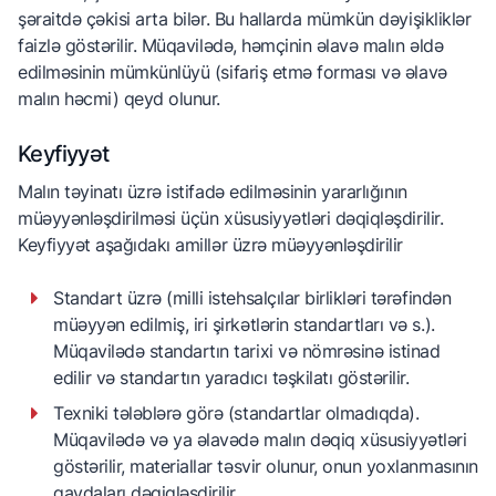
şəraitdə çəkisi arta bilər. Bu hallarda mümkün dəyişikliklər
faizlə göstərilir. Müqavilədə, həmçinin əlavə malın əldə
edilməsinin mümkünlüyü (sifariş etmə forması və əlavə
malın həcmi) qeyd olunur.
Keyfiyyət
Malın təyinatı üzrə istifadə edilməsinin yararlığının
müəyyənləşdirilməsi üçün xüsusiyyətləri dəqiqləşdirilir.
Keyfiyyət aşağıdakı amillər üzrə müəyyənləşdirilir
Standart üzrə (milli istehsalçılar birlikləri tərəfindən
müəyyən edilmiş, iri şirkətlərin standartları və s.).
Müqavilədə standartın tarixi və nömrəsinə istinad
edilir və standartın yaradıcı təşkilatı göstərilir.
Texniki tələblərə görə (standartlar olmadıqda).
Müqavilədə və ya əlavədə malın dəqiq xüsusiyyətləri
göstərilir, materiallar təsvir olunur, onun yoxlanmasının
qaydaları dəqiqləşdirilir.