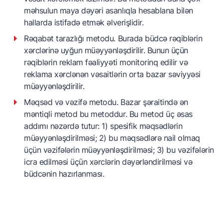
məhsulun maya dəyəri asanlıqla hesablana bilən
hallarda istifadə etmək əlverişlidir.
Rəqabət tarazlığı metodu. Burada büdcə rəqiblərin
xərclərinə uyğun müəyyənləşdirilir. Bunun üçün
rəqiblərin reklam fəaliyyəti monitorinq edilir və
reklama xərclənən vəsaitlərin orta bazar səviyyəsi
müəyyənləşdirilir.
Məqsəd və vəzifə metodu. Bazar şəraitində ən
məntiqli metod bu metoddur. Bu metod üç əsas
addımı nəzərdə tutur: 1) spesifik məqsədlərin
müəyyənləşdirilməsi; 2) bu məqsədlərə nail olmaq
üçün vəzifələrin müəyyənləşdirilməsi; 3) bu vəzifələrin
icra edilməsi üçün xərclərin dəyərləndirilməsi və
büdcənin hazırlanması.