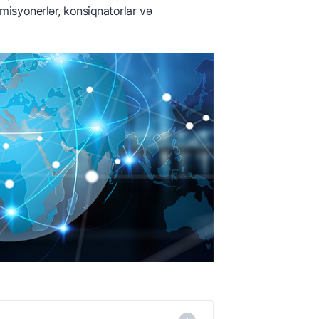
komisyonerlər, konsiqnatorlar və
İxracatçıları Assosiasiyası
Azerbaijan Pomegranate
Producers and Exporters
Association