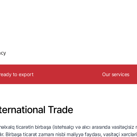
ready to export
Our services
nternational marketing
İnformasiya dəs
trategy
Hüquqi dəstək
ternational Trade
nternational Trade
Təşkilati dəstək
ransportation and
Marketinq dəst
ogistics
əlxalq ticarətin birbaşa (istehsalçı və alıcı arasında vasitəçisiz r
ır. Birbaşa ticarət zamanı nisbi maliyyə faydası, vasitəçi xərclə
ustoms factor in exports