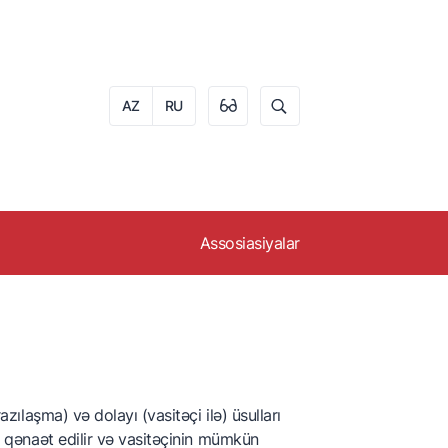
AZ
RU
Assosiasiyalar
təyi
Azerbaijan Beekepers
Association
Azerbaijan Hazelnut
Producers and Exporters
Association (AHPEA)
əyi
azılaşma) və dolayı (vasitəçi ilə) üsulları
Azərbaycan Meyvə-
ri qənaət edilir və vasitəçinin mümkün
Tərəvəz İstehsalçıları və