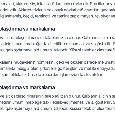
rmələri, akkredetiv, inkasso ödəmənin növləridir. Son illər bey
edetivdir. Akkredetivlərin çox saylı növləri mövcuddur: qaytarı
iqlənməmiş, keçid, təminatlı və təminatsız olmayan, revolyer və
blaşdırma və markalama
və alt qablaşdırılmasının tələbləri izah olunur. Qabların alıcını
ətinin ümumi məbləğə daxil edilib-edilməməsi və s. göstərilir. S
si qablaşdırmaya aid ümumi tələbdir. Xüsusi tələblər alıcı tərəf
alama müqavilənin nömrəsini, çəki və ölçülər barədə məlumatlar
nmalarla məşğul olan şirkətlərə göstərişləri və mal ilə ehtiyyat
ün təhlükələr barədə xəbərdarlıqları özündə əks etdirir
blaşdırma və markalama
və alt qablaşdırılmasının tələbləri izah olunur. Qabların alıcını
ətinin ümumi məbləğə daxil edilib-edilməməsi və s. göstərilir. S
si qablaşdırmaya aid ümumi tələbdir. Xüsusi tələblər alıcı tərəf