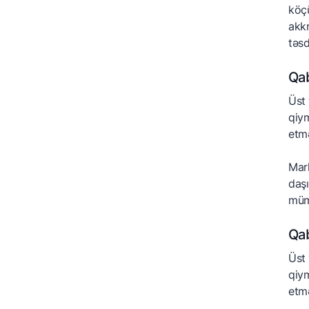
köçü
akkr
təsd
Qa
Üst 
qiym
etmə
Mark
daşı
mümk
Qa
Üst 
qiym
etmə