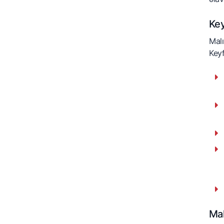
Key
Malı
Keyf
Mal