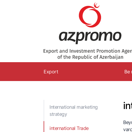
Export
Be 
I
s
in
i
International marketing
T
strategy
l
Beyn
international Trade
vard
C