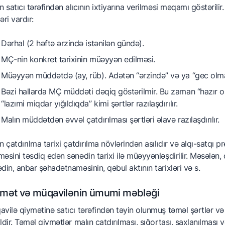
n satıcı tərəfindən alıcının ixtiyarına verilməsi məqamı göstəril
əri vardır:
Dərhal (2 həftə ərzində istənilən gündə).
MÇ-nin konkret tarixinin müəyyən edilməsi.
Müəyyən müddətdə (ay, rüb). Adətən “ərzində” və ya “gec olmad
Bəzi hallarda MÇ müddəti dəqiq göstərilmir. Bu zaman “hazır ol
“lazımi miqdar yığıldıqda” kimi şərtlər razılaşdırılır.
Malın müddətdən əvvəl çatdırılması şərtləri əlavə razılaşdırılır.
n çatdırılma tarixi çatdırılma növlərindən asılıdır və alqı-satqı
əsini təsdiq edən sənədin tarixi ilə müəyyənləşdirilir. Məsələn, 
din, anbar şəhadətnaməsinin, qəbul aktının tarixləri və s.
mət və müqavilənin ümumi məbləği
vilə qiymətinə satıcı tərəfindən təyin olunmuş təməl şərtlər və
ldir. Təməl qiymətlər malın çatdırılması, sığortası, saxlanılması v