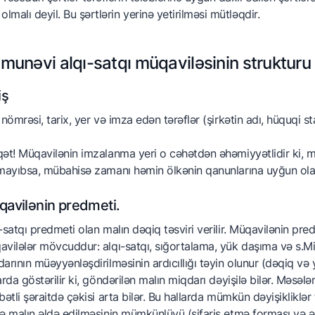
olmalı deyil. Bu şərtlərin yerinə yetirilməsi mütləqdir.
munəvi alqı-satqı müqaviləsinin strukturu
iş
 nömrəsi, tarix, yer və imza edən tərəflər (şirkətin adı, hüquqi st
ət! Müqavilənin imzalanma yeri o cəhətdən əhəmiyyətlidir ki,
mayıbsa, mübahisə zamanı həmin ölkənin qanunlarına uyğun olara
avilənin predmeti.
-satqı predmeti olan malın dəqiq təsviri verilir. Müqavilənin pre
vilələr mövcuddur: alqı-satqı, sığortalama, yük daşıma və s.Miq
arının müəyyənləşdirilməsinin ardıcıllığı təyin olunur (dəqiq v
arda göstərilir ki, göndərilən malın miqdarı dəyişilə bilər. Məsə
bətli şəraitdə çəkisi arta bilər. Bu hallarda mümkün dəyişikliklər
ə malın əldə edilməsinin mümkünlüyü (sifariş etmə forması və ə