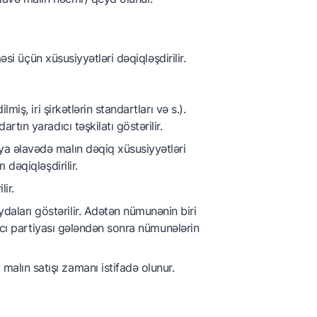
si üçün xüsusiyyətləri dəqiqləşdirilir.
miş, iri şirkətlərin standartları və s.).
rtın yaradıcı təşkilatı göstərilir.
ya əlavədə malın dəqiq xüsusiyyətləri
 dəqiqləşdirilir.
lir.
aları göstərilir. Adətən nümunənin biri
rıncı partiyası gələndən sonra nümunələrin
alın satışı zamanı istifadə olunur.