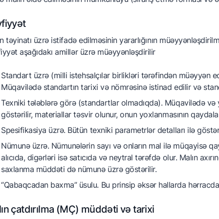
fiyyət
n təyinatı üzrə istifadə edilməsinin yararlığının müəyyənləşdirilmə
iyyət aşağıdakı amillər üzrə müəyyənləşdirilir
Standart üzrə (milli istehsalçılar birlikləri tərəfindən müəyyən edil
Müqavilədə standartın tarixi və nömrəsinə istinad edilir və standa
Texniki tələblərə görə (standartlar olmadıqda). Müqavilədə və 
göstərilir, materiallar təsvir olunur, onun yoxlanmasının qaydaları
Spesifikasiya üzrə. Bütün texniki parametrlər detalları ilə göstəri
Nümunə üzrə. Nümunələrin sayı və onların mal ilə müqayisə qayd
alıcıda, digərləri isə satıcıda və neytral tərəfdə olur. Malın axı
saxlanma müddəti də nümunə üzrə göstərilir.
“Qabaqcadan baxma” üsulu. Bu prinsip əksər hallarda hərracda m
ın çatdırılma (MÇ) müddəti və tarixi