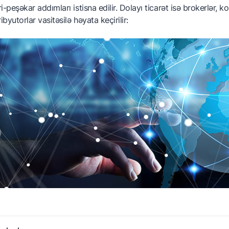
i-peşəkar addımları istisna edilir. Dolayı ticarət isə brokerlər, 
ackaging and marking
ribyutorlar vasitəsilə həyata keçirilir:
ertification
arici bazara çıxış
ur services
ssosiasiyalar