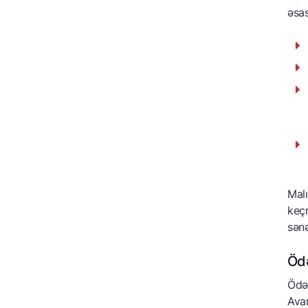
əsas
Malı
keçm
sənə
Öd
Ödəm
Avan