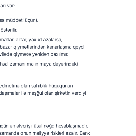
rı var:
ısa müddəti üçün).
tərilir.
ətləri artar, yaxud azalarsa,
 bazar qiymətlərindən kənarlaşma qeyd
ilədə qiymətə yenidən baxılmır.
stehsal zamanı malın maya dəyərindəki
 predmetinə olan sahiblik hüququnun
daşımalar ilə məşğul olan şirkətin verdiyi
çün ən əlverişli üsul nəğd hesablaşmadır.
 zamanda onun maliyyə riskləri azalır. Bank