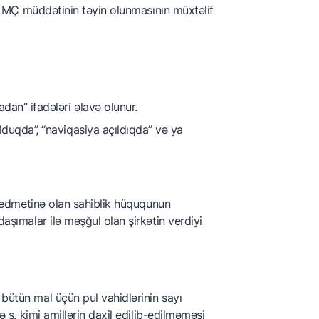
ir. MÇ müddətinin təyin olunmasının müxtəlif
an” ifadələri əlavə olunur.
duqda”, “naviqasiya açıldıqda” və ya
 predmetinə olan sahiblik hüququnun
daşımalar ilə məşğul olan şirkətin verdiyi
 bütün mal üçün pul vahidlərinin sayı
ə s. kimi amillərin daxil edilib-edilməməsi