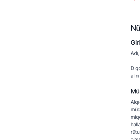
Nü
Gir
Adı,
Diqq
alın
Müq
Alqı
müqa
miqd
hall
rütu
əlav