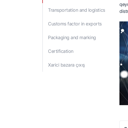
qeyr
P
Transportation and logistics
dist
C
Customs factor in exports
X
Packaging and marking
O
A
Certification
Xarici bazara çıxış