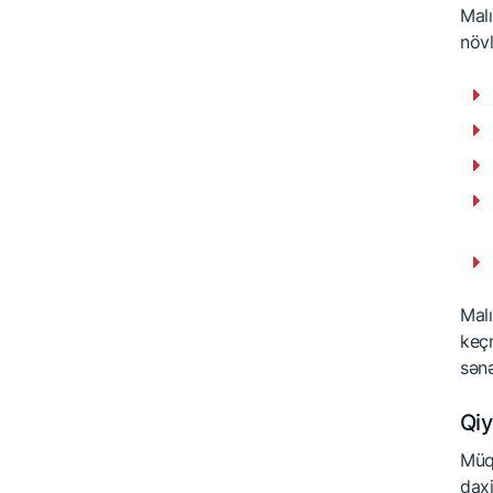
Malı
növl
Malı
keçm
sənə
Qiy
Müqa
daxi