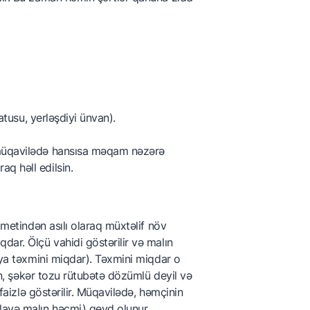
atusu, yerləşdiyi ünvan).
 müqavilədə hansısa məqam nəzərə
q həll edilsin.
dmetindən asılı olaraq müxtəlif növ
dar. Ölçü vahidi göstərilir və malın
ə ya təxmini miqdar). Təxmini miqdar o
lən, şəkər tozu rütubətə dözümlü deyil və
 faizlə göstərilir. Müqavilədə, həmçinin
lavə malın həcmi) qeyd olunur.