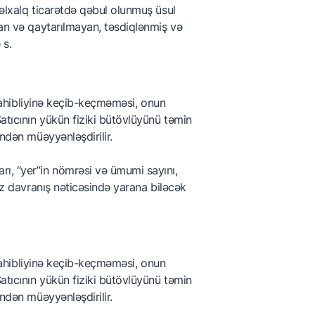
nəlxalq ticarətdə qəbul olunmuş üsul
lan və qaytarılmayan, təsdiqlənmiş və
 s.
n sahibliyinə keçib-keçməməsi, onun
atıcının yükün fiziki bütövlüyünü təmin
indən müəyyənləşdirilir.
ı, “yer”in nömrəsi və ümumi sayını,
sız davranış nəticəsində yarana biləcək
n sahibliyinə keçib-keçməməsi, onun
atıcının yükün fiziki bütövlüyünü təmin
indən müəyyənləşdirilir.