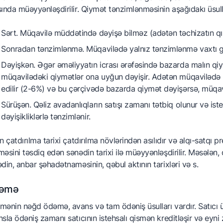
ında müəyyənləşdirilir. Qiymət tənzimlənməsinin aşağıdakı üsulla
Sərt. Müqavilə müddətində dəyişə bilməz (adətən təchizatın q
Sonradan tənzimlənmə. Müqavilədə yalnız tənzimlənmə vaxtı gös
Dəyişkən. Əgər əməliyyatın icrası ərəfəsində bazarda malın qiym
müqavilədəki qiymətlər ona uyğun dəyişir. Adətən müqavilədə
edilir (2-6%) və bu çərçivədə bazarda qiymət dəyişərsə, müqav
Sürüşən. Qəliz avadanlıqların satışı zamanı tətbiq olunur və i
dəyişikliklərlə tənzimlənir.
n çatdırılma tarixi çatdırılma növlərindən asılıdır və alqı-satqı
əsini təsdiq edən sənədin tarixi ilə müəyyənləşdirilir. Məsələn, 
din, anbar şəhadətnaməsinin, qəbul aktının tarixləri və s.
əmə
ənin nəğd ödəmə, avans və tam ödəniş üsulları vardır. Satıcı ü
sla ödəniş zamanı satıcının istehsalı qismən kreditləşir və eyni