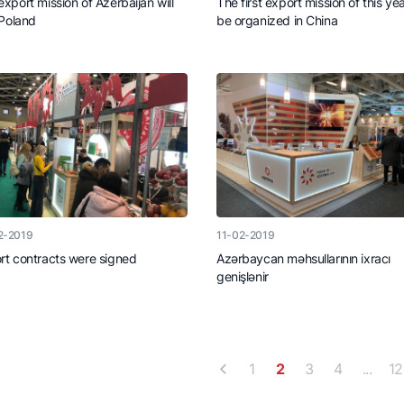
export mission of Azerbaijan will
The first export mission of this yea
 Poland
be organized in China
2-2019
11-02-2019
rt contracts were signed
Azərbaycan məhsullarının ixracı
genişlənir
1
2
3
4
...
12