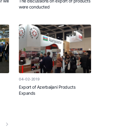
r will
The discussions on export of products
were conducted
04-02-2019
Export of Azerbaijani Products
Expands