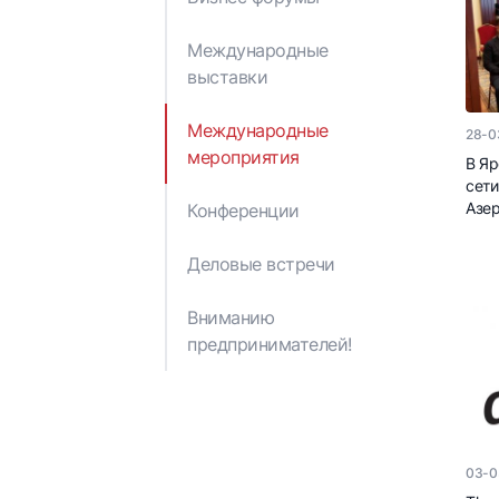
Отчеты и публикации
Решения Кабинета
Министров
Международные
Правовые акты
выставки
Министерства
экономики
Международные
28-0
Азербайджанской
мероприятия
Республики
В Яр
сети
Азе
Конференции
Деловые встречи
Вниманию
предпринимателей!
03-0