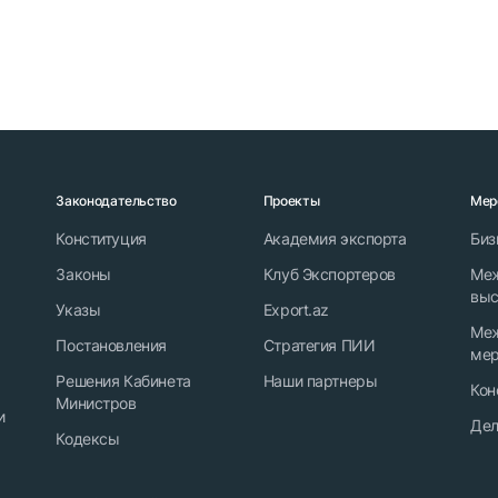
Законодательство
Проекты
Мер
Конституция
Академия экспорта
Биз
Законы
Клуб Экспортеров
Ме
выс
Указы
Export.az
Ме
Постановления
Стратегия ПИИ
мер
Решения Кабинета
Наши партнеры
Кон
Министров
и
Дел
Кодексы