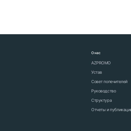
О нас
AZPROMO
Устав
Совет попечителей
Руководство
Структура
Отчеты и публикаци