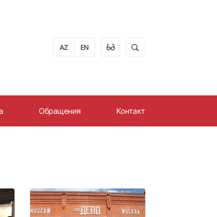
AZ
EN
а
Обращения
Контакт
ера в AZPROMO
Онлайн обращение
ю
 на работу
График приема граждан
Часто задаваемые
вопросы