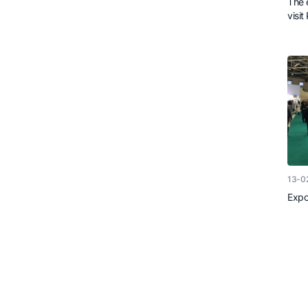
The 
visit
13-0
Expo