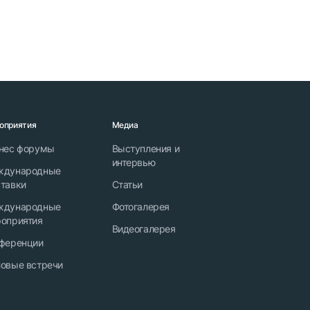
оприятия
Медиа
нес форумы
Выступления и
интервью
ждународные
тавки
Статьи
ждународные
Фотогалерея
оприятия
Видеогалерея
ференции
овые встречи