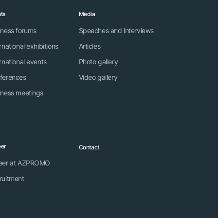
ts
Media
iness forums
Speeches and interviews
rnational exhibitions
Articles
rnational events
Photo gallery
ferences
Video gallery
iness meetings
eer
Contact
eer at AZPROMO
ruitment