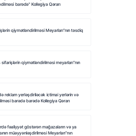
edilməsi barədə" Kollegiya Qərarı
işlərin qiymətləndirilməsi Meyarları”nın təsdiq
 sifarişlərin qiymətləndirilməsi meyarları”nın
ə reklam yerləşdiriləcək ictimai yerlərin və
dilməsi barədə barədə Kollegiya Qərarı
lərdə fəaliyyət göstərən mağazaların və ya
ının müəyyənləşdirilməsi Meyarları”nın