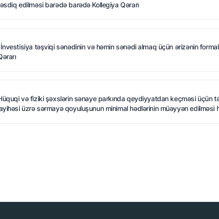
təsdiq edilməsi barədə barədə Kollegiya Qərarı
"İnvestisiya təşviqi sənədinin və həmin sənədi almaq üçün ərizənin formal
Qərarı
Hüquqi və fiziki şəxslərin sənaye parkında qeydiyyatdan keçməsi üçün təl
layihəsi üzrə sərmayə qoyuluşunun minimal hədlərinin müəyyən edilməsi h