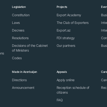
Legislation
Projects
Even
Constitution
Export Academy
Bus
Laws
The Club of Exporters
Inte
Decrees
Export.az
Inte
Resolutions
FDI strategy
Con
Decisions of the Cabinet
Our partners
Bus
of Ministers
ons
Codes
Made in Azerbaijan
Appeals
Car
Directions
Apply online
Car
Announcement
Reception schedule of
Rec
citizens
FAQ