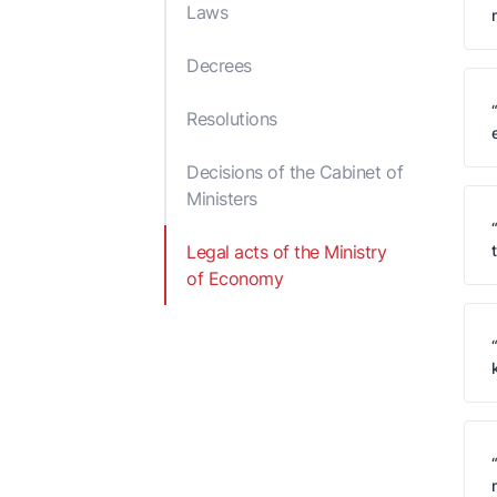
Laws
Reports and Publications
Decisions of the Cabi
Ministers
Decrees
Legal acts of the Min
of Economy of the
Resolutions
Republic of Azerbaij
Decisions of the Cabinet of
Ministers
Legal acts of the Ministry
of Economy