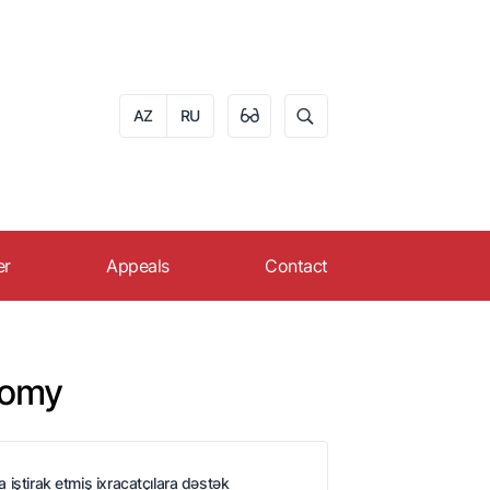
AZ
RU
er
Appeals
Contact
eer in AZPROMO
Apply online
s
ruitment
Reception schedule of
nomy
citizens
FAQ
a iştirak etmiş ixracatçılara dəstək