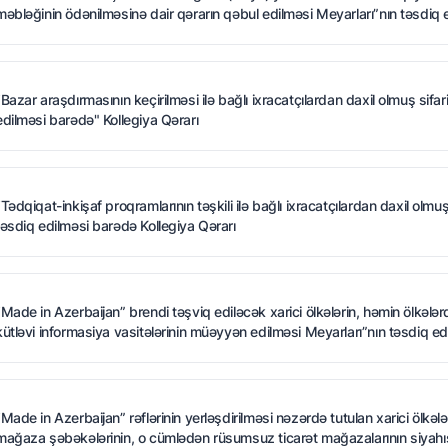
məbləğinin ödənilməsinə dair qərarın qəbul edilməsi Meyarları”nın təsdiq 
net of
istry
“Bazar araşdırmasının keçirilməsi ilə bağlı ixracatçılardan daxil olmuş sifar
edilməsi barədə" Kollegiya Qərarı
an
“Tədqiqat-inkişaf proqramlarının təşkili ilə bağlı ixracatçılardan daxil olmuş
təsdiq edilməsi barədə Kollegiya Qərarı
“Made in Azerbaijan” brendi təşviq ediləcək xarici ölkələrin, həmin ölkələrd
kütləvi informasiya vasitələrinin müəyyən edilməsi Meyarları”nın təsdiq e
“Made in Azerbaijan” rəflərinin yerləşdirilməsi nəzərdə tutulan xarici ölkə
mağaza şəbəkələrinin, o cümlədən rüsumsuz ticarət mağazalarının siyahıs